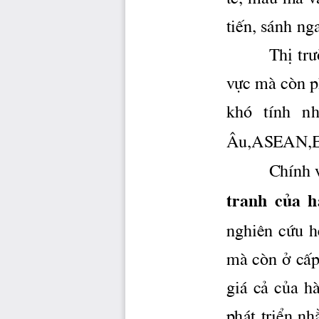
tÕ, mÉu m· v
tiÕn, s ̧nh ng
ThÞ 
tr
vùc mμ cßn ph 
khã   tÝnh 
 nh
¢u,ASEAN,
ChÝnh 
tranh  cña  hμ
nghiªn  cøu  h
mμ cßn ë cÊp
gi ̧  c¶  cña  h
ph ̧t triÓn 