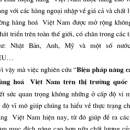
μ chÊt 
l­îng
 hμng  ViÖt Nam 
®­îc
 n©ng cao v
ang víi c ̧c hμng ngo¹i nhËp vÒ gi ̧ c¶ vμ chÊt 
­êng
 hμng ho ̧  ViÖt Nam 
®­îc
 më réng kh«n
̧t triÓn trªn toμn thÕ giíi, cã ch©n trong c ̧c t
­:
   NhËt   B¶n,   Anh,   Mü   vμ   mét   sè 
 n­í
...
EU
BiÖn ph ̧p n©ng c
v× vËy mμ viÖc nghiªn cøu “
ng  ho ̧    ViÖt  Nam  trªn  thÞ 
 tr­êng
  quèc 
Õt  søc  quan  träng  kh«ng  nh÷ng  ë  cÊp  ®é  vi 
 ®é vÜ m« gióp chóng ta hiÓu vÒ thùc tr¹ng ch
μng    ViÖt  Nam  hiÖn  nay,  tõ  ®ã  gióp  ®Ò  ra  c ̧c
nh»m môc ®Ých n©ng cao h¬n n÷a chÊt 
l­îng
 cñ