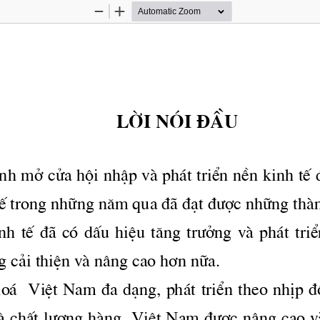
Zoom
Zoom
Out
In
Lêi nãi ®Çu
×nh më cöa héi nhËp vμ ph ̧t triÓn nÒn kinh tÕ 
Õ trong nh÷ng n ̈m qua ®· ®¹t 
®­îc
 nh÷ng thμn
h  tÕ  ®·  cã  dÊu  hiÖu  t ̈ng 
tr­ëng
  vμ  ph ̧t  tr
 c¶i thiÖn vμ n©ng cao h¬n n÷a.
 ̧  ViÖt Nam ®a d¹ng, ph ̧t triÓn theo nhÞp ®é