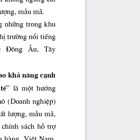
μ kh«ng ngõng c¶i 
l­îng,
 mÉu m·.
g nh÷ng trong khu 
hÞ 
tr­êng
 næi tiÕng 
c
   §«ng   ¢u,   T©y 
ao kh¶ n ̈ng c¹nh 
 tÕ
”  lμ  mét 
 h­íng
 m«  (Doanh  nghiÖp) 
Êt 
l­îng,
 mÉu m·, 
  chÝnh  s ̧ch  hç  trî 
a hμng  ViÖt Nam, 