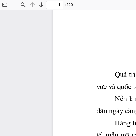
of 20
Toggle
Find
Previous
Next
Sidebar
Qu ̧ tr
vùc vμ quèc t
NÒn  kin
d©n ngμy cμng
Hμng ho