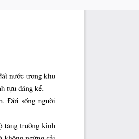
®Êt 
n­íc
 trong khu 
h tùu ® ̧ng kÓ.
iÓn.  §êi  sèng 
ng­êi
 t ̈ng 
tr­ëng
 kinh 