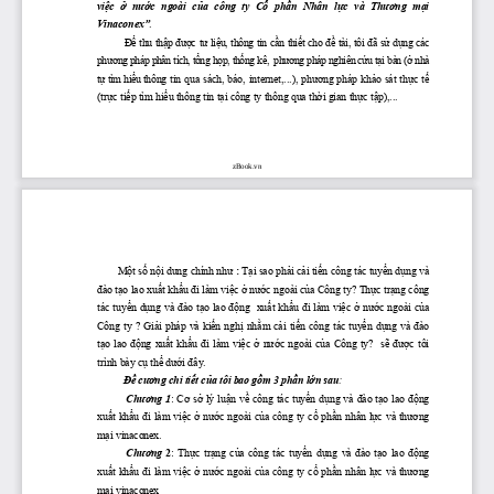
việc
 ở
 nước
  ngoài 
 của
  công  ty 
 Cổ
 phần
  Nhân 
 lực
  và 
 Thương
 mại
Vinaconex”
. 
Để
  thu  th
ậ
p 
đượ
c  t
ư
  li
ệ
u,  thông  tin  c
ầ
n  thi
ế
t  cho 
đề
  tài,  tôi 
đ
ã  s
ử
  d
ụ
ng  các 
ph
ươ
ng pháp phân tích, t
ổ
ng h
ọ
p, th
ố
ng kê,  ph
ươ
ng pháp nghiên c
ứ
u t
ạ
i bàn (
ở
 nhà 
t
ự
 tìm hi
ể
u thông tin qua sách, báo, internet,...), 
phương
 pháp 
khảo
 sát 
thực
tế
(trực
tiếp
 tìm 
hiểu
 thông tin 
tại
 công ty thông qua 
thời
 gian 
thực
tập),...
zBook.vn
Một
số
nội
 dung chính 
như
: 
Tại
 sao 
phải
cải
tiến
 công tác 
tuyển
dụng
 và 
đào
tạo
 lao 
xuất
khẩu
đi
 làm 
việc
ở
nước
 ngoài 
của
 Công ty? 
Thực
trạng
 công 
tác 
tuyển
dụng
 và 
đào
tạo
 lao 
động
xuất
khẩu
đi
 làm 
việc
ở
nước
 ngoài 
của
Công  ty  ? 
Giải
  pháp  và 
kiến
nghị
nhằm
cải
tiến
  công  tác 
tuyển
dụng
  và 
đào
tạo
  lao 
động
xuất
khẩu
đi
  làm 
việc
ở
nước
  ngoài 
của
  Công  ty?   
sẽ
được
  tôi 
trình bày 
cụ
thể
dưới
đây.
Đề
cương
 chi 
tiết
của
 tôi bao 
gồm
 3 
phần
lớn
 sau
:
Chương
 1
: 
Cơ
sở
 lý 
luận
về
 công tác 
tuyển
dụng
 và 
đào
tạo
 lao 
động
xuất
khẩu
đi
 làm 
việc
ở
nước
 ngoài 
của
 công ty 
cổ
phần
 nhân 
lực
 và 
thương
mại
 vinaconex.
Chương
  2
: 
Thực
trạng
của
  công  tác 
tuyển
dụng
  và 
đào
tạo
  lao 
động
xuất
khẩu
đi
 làm 
việc
ở
nước
 ngoài 
của
 công ty 
cổ
phần
 nhân 
lực
 và 
thương
mại
 vinaconex