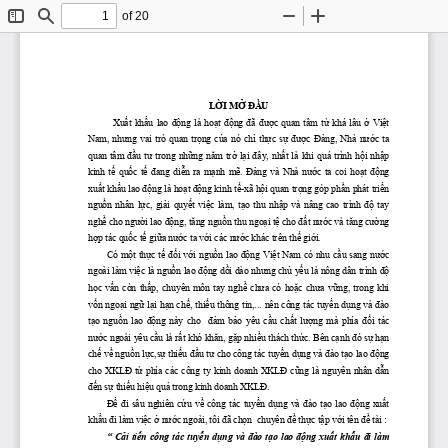
of 20
Toggle
Find
Zoom
Zoom
Sidebar
Out
In
LỜI
MỞ
ĐẦU
Xuất
khẩu
  lao 
động
  là 
hoạt
động
đã
được
  quan  tâm 
từ
  khá  lâu 
ở
Việt
Nam, 
nhưng
  vai  trò  quan 
trọng
của
  nó 
chỉ
thực
sự
được
Đảng,
  Nhà 
nước
  ta 
quan  tâm 
đầu
tư
  trong 
những
năm
trở
lại
đây,
nhất
  là  khi quá  trình 
hội
nhập
kinh 
tế
quốc
tế
đang
diễn
  ra 
mạnh
mẽ.
Đảng
  và  Nhà 
nước
  ta  coi 
hoạt
động
xuất
khẩu
 lao 
động
 là 
hoạt
động
 kinh 
tế-xã
hội
 quan 
trọng
 góp 
phần
 phát 
triển
nguồn
  nhân 
lực,
giải
quyết
việc
  làm, 
tạo
  thu 
nhập
  và  nâng  cao  trình 
độ
  tay 
nghề
 cho 
người
 lao 
động,
tăng
nguồn
 thu 
ngoại
tệ
 cho 
đất
nước
 và 
tăng
cường
hợp
 tác 
quốc
tế
giữa
nước
 ta 
với
 các 
nước
 khác trên 
thế
giới.
Có 
một
thực
tế
đối
với
nguồn
 lao 
động
Việt
 Nam có nhu 
cầu
 sang 
nước
ngoài làm 
việc
 là 
nguồn
 lao 
động
dồi
 dào 
nhưng
chủ
yếu
 là nông dân trình 
độ
học
vấn
  còn 
thấp,
  chuyên  môn  tay 
nghề
chưa
  có 
hoặc
chưa
vững,
  trong  khi 
vốn
ngoại
ngữ
lại
hạn
chế,
thiếu
 thông tin,... nên công tác 
tuyển
dụng
 và 
đào
tạo
nguồn
  lao 
động
  này  cho   
đảm
bảo
  yêu 
cầu
chất
lượng
  mà  phía 
đối
  tác 
nước
 ngoài yêu 
cầu
 là 
rất
 khó 
khăn,
gặp
nhiều
 thách 
thức.
 Bên 
cạnh
đó
sự
hạn
chế
về
nguồn
lực,sự
thiếu
đầu
tư
 cho công tác 
tuyển
dụng
 và 
đào
tạo
 lao 
động
cho 
XKLĐ
từ
  phía  các  công  ty  kinh  doanh 
XKLĐ
cũng
  là  nguyên  nhân 
dẫn
đến
sự
thiếu
hiệu
quả
 trong kinh doanh 
XKLĐ.
Để
đi
  sâu  nghiên 
cứu
về
  công  tác 
tuyển
dụng
  và 
đào
tạo
  lao 
động
xuất
khẩu
đi
 làm 
việc
ở
nước
 ngoài, tôi 
đã
chọn
  chuyên 
đề
thực
tập
với
 tên 
đề
 tài :
“ 
Cải
tiến
  công  tác 
tuyển
dụng
  và 
đào
tạo
  lao 
động
xuất
khẩu
đi
  làm 