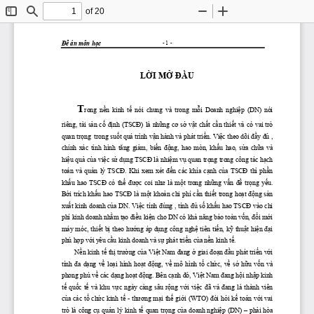
of 20
Toggle
Find
Zoom
Zoom
Sidebar
Out
In
Đề
 án môn 
học
- 1 -
LỜI
MỞ
ĐẦU
T
rong 
 nền
  kinh 
 tế
  nói  chung  và  trong 
 mỗi
  Doanh 
 nghiệp
  (DN)  nói 
riêng, tài 
sản
cố
định
(TSCĐ)
 là 
những
cơ
sở
vật
chất
cần
thiết
 và có vai trò 
quan 
trọng
  trong 
suốt
 quá trình 
vận
 hành và phát 
triển.
Việc
 theo dõi 
đầy
đủ
 , 
chính  xác  tình  hình 
tăng
giảm,
biến
động,
  hao  mòn, 
khấu
  hao, 
sửa
chữa
  và 
hiệu
quả
của
việc
sử
dụng
TSCĐ
 là 
nhiệm
vụ
 quan 
trọng
 trong công tác 
hạch
toán  và 
quản
  lý 
TSCĐ.
  Khi  xem  xét 
đến
  các  khía 
cạnh
của
TSCĐ
  thì 
phần
khấu
  hao 
TSCĐ
  có 
thể
được
  coi 
như
  là 
một
  trong 
những
vấn
đề
trọng
yếu.
Bởi
 trích 
khấu
 hao 
TSCĐ
 là 
một
khoản
 chi phí 
cần
thiết
 trong 
hoạt
động
sản
xuất
 kinh doanh 
của
 DN. 
Việc
 tính 
đúng
 , tính 
đủ
số
khấu
 hao 
TSCĐ
 vào chi 
phí kinh doanh 
nhằm
tạo
điều
kiện
 cho DN có 
khả
năng
bảo
 toàn 
vốn,
đổi
mới
máy móc, 
thiết
bị
 theo 
hướng
 áp 
dụng
 công 
nghệ
 tiên 
tiến,
kỹ
thuật
hiện
đại
phù 
hợp
với
 yêu 
cầu
 kinh doanh và 
sự
 phát 
triển
của
nền
 kinh 
tế.
Nền
 kinh 
tế
thị
trường
của
Việt
 Nam 
đang
ở
 giai 
đoạn
đầu
 phát 
triển
với
tính 
đa
dạng
về
loại
  hình 
hoạt
động,
về
  mô  hình 
tổ
chức,
về
sở
hữu
vốn
  và 
phong phú 
về
 các 
dạng
hoạt
động.
 Bên 
cạnh
đó,
Việt
 Nam 
đang
hội
nhập
 kinh 
tế
quốc
tế
  và  khu 
vực
  ngày  càng  sâu 
rộng
với
việc
đã
  và 
đang
  là  thành  viên 
của
 các 
tổ
chức
 kinh 
tế
 - 
thương
mại
thế
giới
 (WTO) 
đòi
hỏi
kế
 toán 
với
 vai 
trò là công 
cụ
quản
 lý kinh 
tế
 quan 
trọng
của
 doanh 
nghiệp
 (DN) – 
phải
 hòa 