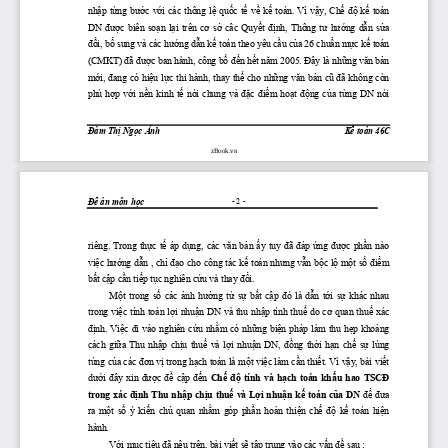
nhập
từng
bước
với
 các thông 
lệ
quốc
tế
về
kế
 toán. Vì 
vậy,
Chế
độ
kế
 toán 
DN 
được
  biên 
soạn
lại
  trên 
cơ
sở
  câc 
Quyết
định,
  Thông 
tư
hướng
dẫn
sửa
đổi,
bổ
 sung và các 
hướng
dẫn
kế
 toán theo yêu 
cầu
của
 26 
chuẩn
mực
kế
 toán 
(CMKT) 
đã
được
 ban hành, công 
bố
đến
hết
năm
 2005. 
Đây
 là 
những
văn
bản
mới,
đang
 có 
hiệu
lực
 thi hành, thay 
thế
 cho 
những
văn
bản
cũ
đã
 không còn 
phù 
hợp
với
nền
  kinh 
tế
  nói  chung  và 
đặc
điểm
hoạt
động
của
từng
  DN  nói 
Đàm
Thị
Ngọc
 Ánh  
Kế
 toán 46C
zBook.vn
Đề
 án môn 
học
- 2 -
riêng.  Trong 
thực
tế
  áp 
dụng,
  các 
văn
bản
ấy
  tuy 
đã
đáp
ứng
được
phần
  nào 
việc
hướng
dẫn
 , 
chỉ
đạo
 cho công tác 
kế
 toán 
nhưng
vẫn
bộc
lộ
một
số
điểm
bất
cập
cần
tiếp
tục
 nghiên 
cứu
 và thay 
đổi.
Một
  trong 
số
  các 
ảnh
hưởng
từ
sự
bất
cập
đó
  là 
dẫn
tới
sự
  khác  nhau 
trong 
việc
 tính toán 
lợi
nhuận
 DN và thu 
nhập
 tính 
thuế
 do 
cơ
 quan 
thuế
 xác 
định.
Việc
đi
 vào nghiên 
cứu
nhằm
 có 
những
biện
 pháp làm thu 
hẹp
khoảng
cách 
giữa
  Thu 
nhập
chịu
thuế
  và 
lợi
nhuận
  DN, 
đồng
thời
hạn
chế
sự
  lúng 
túng 
của
 các 
đơn
vị
 trong 
hạch
 toán là 
một
việc
 làm 
cần
thiết.
 Vì 
vậy,
 bài 
viết
dưới
đây
  xin 
được
đề
cập
đến
Chế
độ
  tính  và 
hạch
  toán 
khấu
  hao 
TSCĐ
trong xác 
định
 Thu 
nhập
chịu
thuế
 và 
Lợi
nhuận
kế
 toán 
của
 DN 
để
đưa
ra 
 một
 số
  ý 
 kiến
 chủ
  quan 
 nhằm
  góp 
 phần
  hoàn 
 thiện
 chế
 độ
 kế
  toán 
 hiện
hành. 
Với
mục
 tiêu 
đã
 nêu trên, bài 
viết
sẽ
tập
 trung vào các 
vấn
đề
 sau :