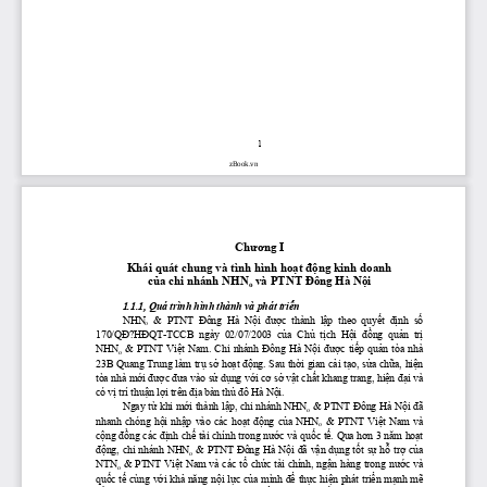
1
zBook.vn
Chương
 I
Khái quát chung và tình hình 
hoạt
động
 kinh doanh 
của
 chi nhánh NHN
 và PTNT 
Đông
 Hà 
Nội
o
1.1.1, Quá trình hình thành và phát 
triển
NHN
  &  PTNT 
 Đông
  Hà 
 Nội
 được
  thành 
 lập
  theo 
 quyết
 định
 số
o
170/QĐ?HĐQT-TCCB
  ngày  02/07/2003 
 của
 Chủ
 tịch
 Hội
 đồng
 quản
 trị
NHN
  &  PTNT 
Việt
  Nam.  Chi  nhánh 
Đông
  Hà 
Nội
được
tiếp
quản
  tòa  nhà 
o
23B Quang Trung làm 
trụ
sở
hoạt
động.
 Sau 
thời
 gian 
cải
tạo,
sửa
chữa,
hiện
tòa nhà 
mới
được
đưa
 vào 
sử
dụng
với
cơ
sở
vật
chất
 khang trang, 
hiện
đại
 và 
có 
vị
 trí 
thuận
lợi
 trên 
địa
 bàn 
thủ
đô
 Hà 
Nội.
Ngay 
từ
 khi 
mới
 thành 
lập,
 chi nhánh NHN
 & PTNT 
Đông
 Hà 
Nội
đã
o
nhanh  chóng 
hội
nhập
  vào  các 
hoạt
động
của
  NHN
  &  PTNT 
Việt
  Nam  và 
o
cộng
đồng
 các 
định
chế
 tài chính trong 
nước
 và 
quốc
tế.
 Qua 
hơn
 3 
năm
hoạt
động,
 chi nhánh NHN
 & PTNT 
Đông
 Hà 
Nội
đã
vận
dụng
tốt
sự
hỗ
trợ
của
o
NTN
 & PTNT 
Việt
 Nam và các 
tổ
chức
 tài chính, 
ngận
 hàng trong 
nước
 và 
o
quốc
tế
 cùng 
với
khả
năng
nội
lực
của
 mình 
để
thực
hiện
 phát 
triển
mạnh
mẽ