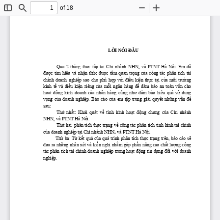
of 18
Toggle
Find
Zoom
Zoom
Sidebar
Out
In
LỜI
 NÓI 
ĐẦU
 Qua  2  tháng 
thực
tập
tại
  Chi  nhánh  NHN
  và  PTNT  Hà 
Nội.
  Em 
đã
o
được
  tìm 
hiểu
  và 
nhận
thức
được
tầm
  quan 
trọng
của
  công  tác  phân  tích  tài 
chính  doanh 
nghiệp
  sao  cho  phù 
hợp
với
điều
kiện
thực
tại
của
  môi 
trường
kinh 
tế
  và 
điều
kiện
  riêng 
của
mỗi
  ngân  hàng 
để
đảm
bảo
  an  toàn 
vốn
  cho 
hoạt
 động
  kinh  doanh 
 của
  nhân  hàng 
 cũng
 như
 đảm
 bảo
 hiệu
 quả
 sử
 dụng
vọng
của
  doanh 
nghiệp.
  Báo  cáo 
của
  em 
tập
  trung 
giải
quyết
những
vấn
đề
sau:
Thứ
 nhất:
  Khái  quát 
 về
  tình  hình 
 hoạt
 động
  chung 
 của
  Chi  nhánh 
NHN
 và PTNT Hà 
Nội.
o
Thứ
 hai: phân tích 
thực
trạng
về
 công tác phân tích tình hình tài chính 
của
 doanh 
nghiệp
tại
 Chi nhánh NHN
 và PTNT Hà 
Nội.
o
Thứ
 ba: 
Từ
kết
quả
của
 quá trình phân tích 
thực
trạng
 trên, báo cáo 
sẽ
đưa
 ra 
những
nhận
 xét và 
kiến
nghị
nhằm
 góp 
phần
 nâng cao 
chất
lượng
 công 
tác phân tích tài chính doanh 
nghiệp
 trong 
hoạt
động
 tín 
dụng
đối
với
 doanh 
nghiệp.