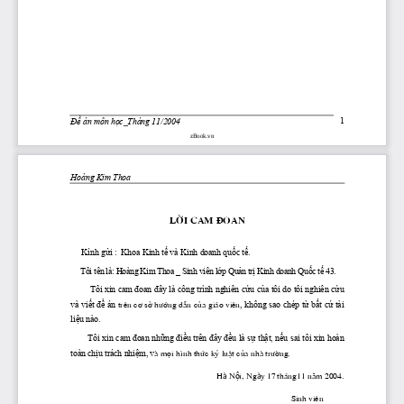
1
Đề
 án môn 
học
_Tháng 11/2004
zBook.vn
Hoàng Kim Thoa
Lêi cam ®oan
     Kính 
gửi
 :  Khoa Kinh 
tế
 và Kinh doanh 
quốc
tế.
     Tôi tên là: Hoàng Kim Thoa _ Sinh viên l
ớ
p Qu
ả
n tr
ị
 Kinh doanh Qu
ố
c t
ế
 43. 
         Tôi xin cam 
đoan
đây
 là công trình nghiên 
cứu
của
 tôi do tôi nghiên 
cứu
và 
viết
đề
 án
, không sao chép 
từ
bất
cứ
 tài 
 trªn c¬ së 
h­íng
 dÉn cña gi ̧o viªn
liệu
 nào. 
        Tôi xin cam 
đoan
những
điều
 trên 
đây
đều
 là 
sự
thật,
nếu
 sai tôi xin hoàn 
toàn 
chịu
 trách 
nhiệm,
 v
μ mäi h×nh thøc kû luËt cña nhμ 
tr­êng.
ộ
à
à
H
 N
i, Ng
y 17
th ̧ng11 n ̈m 2004. 
                                                                                                      Sinh viªn