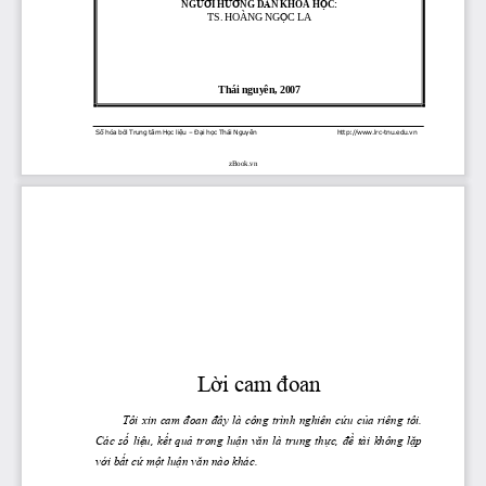
Ƣ
Ờ
ƢỚ
Ẫ
Ọ
NG
I H
NG D
N KHOA H
C:
TS. HOÀNG NG
Ọ
C LA
T
hái 
nguyên, 2007
Số hóa bởi Trung tâm Học liệu 
–
Đại học Thái Nguyên        
http://www.lrc
-
tnu.edu.vn
zBook.vn
Lời cam đoan
Tôi xin cam đoan đây là công trình nghiên cứu của riêng tôi. 
Các số liệu, kết quả trong luận văn là trung thực, đề tài không lặp 
với bất cứ một luận văn nào khác.