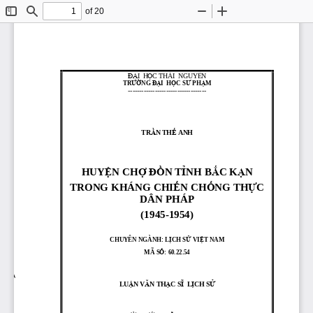
of 20
Toggle
Find
Zoom
Zoom
Sidebar
Out
In
ĐẠ
I  H
Ọ
C THÁI  NGUYÊN
TR
ƢỜ
NG 
ĐẠ
I  H
Ọ
C S
Ƣ
PH
Ạ
M
-----------------------------------
TR
Ầ
N TH
Ế
ANH
HUY
Ệ
N CH
Ợ
ĐỒ
N T
Ỉ
NH 
B
Ắ
C K
Ạ
N 
Ế
Ố
Ự
TRONG KHÁNG CHI
N CH
NG TH
C 
DÂN PHÁP 
(1945
-
1954)
CHUYÊN NGÀNH: L
Ị
CH S
Ử
VI
Ệ
T NAM
MÃ S
Ố
: 60.22.54
LU
Ậ
N V
Ă
N TH
Ạ
C S
Ĩ
L
Ị
CH S
Ử