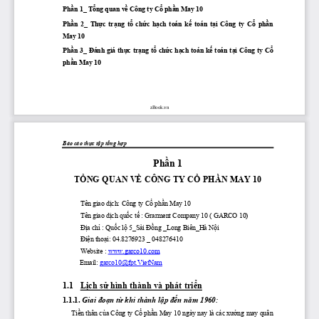
Phần
 1_ 
Tổng
 quan 
về
 Công ty 
Cổ
phần
 May 10
Phần
  2_ 
Thực
trạng
tổ
chức
hạch
  toán 
kế
  toán 
tại
  Công  ty 
Cổ
phần
May 10
Phần
 3_ 
Đánh
 giá 
thực
trạng
tổ
chức
hạch
 toán 
kế
 toán 
tại
 Công ty 
Cổ
phần
 May 10
zBook.vn
Báo cáo 
thực
tập
tổng
hợp
Phần
 1
TỔNG
 QUAN 
VỀ
 CÔNG TY 
CỔ
PHẦN
 MAY 10
Tên giao 
dịch:
 Công ty 
Cổ
phần
 May 10
Tên giao 
dịch
quốc
tế
 : Grarment Company 10 ( GARCO 10)
Địa
chỉ
 : 
Quốc
lộ
 5_Sài 
Đồng
 _Long Biên_Hà 
Nội
Điện
thoại:
 04.8276923 _ 048276410
Website : 
www.garco10.com
          Email: 
garco10@fpt.VietNam
1.1
 Lịch
sử
 hình thành và phát 
triển
1.1.1.
Giai 
đoạn
từ
 khi thành 
lập
đến
năm
 1960
: 
Tiền
 thân 
của
 Công ty 
Cổ
phần
 May 10 ngày nay là các 
xưởng
 may quân 