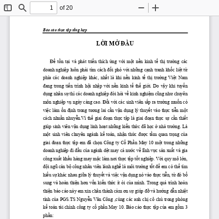
of 20
Toggle
Find
Zoom
Zoom
Sidebar
Out
In
Báo cáo 
thực
tập
tổng
hợp
LỜI
MỞ
ĐẦU
Để
 tồn
 tại
  và  phát 
 triển
  thích 
 ứng
 với
 một
 nền
  kinh 
 tế
 thị
 trường
  các 
doanh 
nghiệp
 luôn 
phải
 tìm cách 
đối
 phó 
với
những
cạnh
 tranh 
khốc
liệt
từ
phía  các  doanh 
nghiệp
  khác, 
nhất
  là  khi 
nền
  kinh 
tế
thị
trường
Việt
  Nam 
đang
  trong 
tiến
  trình 
hội
nhập
với
nền
  kinh 
tế
thế
giới.
  Do 
vậy
  khi 
tuyển
dụng
 nhân 
sự
 thì các doanh 
nghiệp
đòi
hỏi
về
 kinh 
nghiệm
cũng
như
 chuyên 
môn 
nghiệp
vụ
 ngày càng cao. 
Đối
với
 các sinh viên 
sắp
 ra 
trường
muốn
 có 
việc
  làm 
ổn
định
  trong 
tương
  lai 
cần
vận
dụng
  lý 
thuyết
  vào 
thực
tiễn
một
cách 
nhuần
nhuyễn.Vì
thế
  giai 
đoạn
thực
tập
  là  giai 
đoạn
thực
sự
cần
thiết
giúp sinh viên 
vận
dụng
 linh 
hoạt
những
kiến
thức
đã
học
ở
 nhà 
trường.
 Là 
một
  sinh  viên  chuyên  ngành 
kế
  toán, 
nhận
thức
được
tầm
  quan 
trọng
của
giai 
đoạn
thực
tập
  em 
đã
chọn
  Công  ty 
Cổ
Phần
  May  10 
một
  trong 
những
doanh 
nghiệp
đi
đầu
của
 ngành 
dệt
 may 
cả
nước
về
lĩnh
vực
sản
xuất
 và gia 
công 
xuất
khẩu
 hàng may 
mặc
 làm 
nơi
thực
tập
tốt
nghiệp.
Với
 quy mô 
lớn,
đội
ngũ
 cán 
bộ
 công nhân viên lành 
nghề
 là môi 
trường
tốt
để
 em có 
thể
 tìm 
hiểu
sự
 khác nhau 
giữa
 lý 
thuyết
 và 
việc
vận
dụng
 nó vào 
thực
tiễn,
từ
đó
bổ
sung và hoàn 
thiện
hơn
vốn
kiến
thức
 ít 
ỏi
của
 mình. Trong quá trình hoàn 
thiện
 báo cáo này em xin chân thành 
cảm
ơn
sự
 giúp 
đỡ
 và 
hướng
dẫn
nhiệt
tình 
của
  PGS.TS 
Nguyễn
Văn
  Công  ,cùng  các  anh 
chị
  cô  chú  trong  phòng 
kế
 toán tài chính công ty 
cổ
phần
 May 10. Báo cáo 
thực
tập
của
 em 
gồm
 3 
phần: