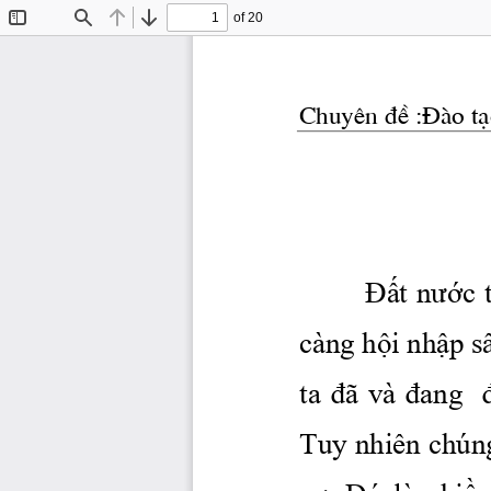
of 20
Toggle
Find
Previous
Next
Sidebar
Chuyªn ®Ò :§μo t¹o
Đất
nước
 
càng 
hội
nhập
 s
ta 
đã
  và 
đang
Tuy nhiên chúng