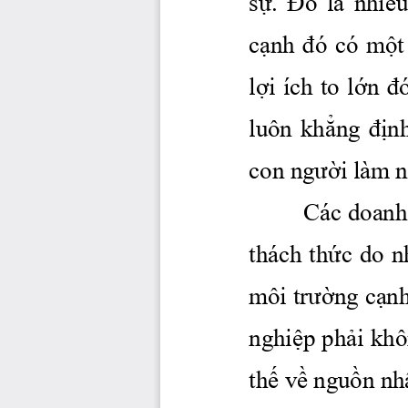
sự.
 Đó
  là 
nhiều
cạnh
đó
  có 
một
lợi
 ích to 
lớn
đ
luôn 
khẳng
địn
con 
người
 làm 
Các doanh
thách 
thức
 do 
n
môi 
trường
cạn
nghiệp
phải
 khô
thế
về
nguồn
 nh