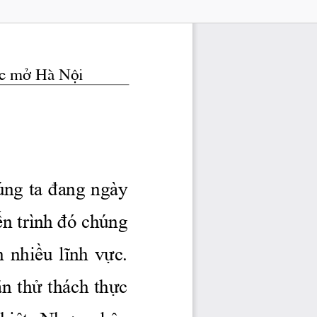
i häc më Hμ Néi 
ng ta 
đang
 ngày 
ến
 trình 
đó
 chúng 
n 
nhiều
lĩnh
vực.
ăn
thử
 thách 
thực