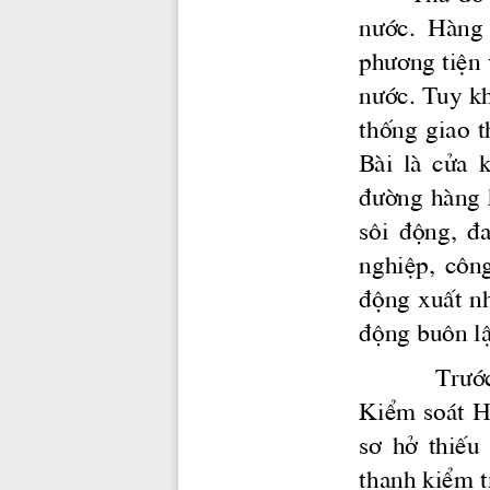
n­íc.
  Hμng 
ph­¬ng
 tiÖn
n­íc.
 Tuy kh
thèng  giao  t
Bμi  lμ  cöa  
®­êng
 hμng 
s«i  ®éng,  ®a
nghiÖp,  c«ng 
®éng xuÊt nh
®éng bu«n lË
Tr­í
KiÓm so ̧t H
s¬  hë  thiÕu  
thanh kiÓm t