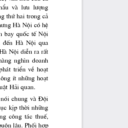
hÈu  vμ 
 l­u
 l­îng
g thø hai trong c¶ 
h­ng
 Hμ Néi cã hÖ 
©n  bay  quèc  tÕ  Néi 
n  ®Õn  Hμ  Néi  qua 
μ Néi diÔn ra rÊt 
  hμng  ngh×n  doanh 
ph ̧t  triÓn  vÒ  ho¹t 
h«ng Ýt nh÷ng ho¹t 
uËt H¶i quan. 
 nãi  chung  vμ  §éi 
ôc kÞp thêi nh÷ng 
êng
  c«ng  t ̧c  thuÕ, 
bu«n lËu. Phèi hîp 