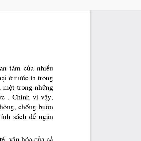
uan  t©m  cña  nhiÒu 
¹i ë 
n­íc
 ta trong 
μ  mét  trong  nh÷ng 
íc
  .  ChÝnh  v×  vËy, 
 phßng, chèng bu«n 
hÝnh  s ̧ch  ®Ó  ng ̈n 
tÕ, v ̈n hãa cña c¶ 