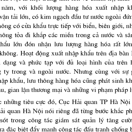
 n ̈m,  víi  khèi 
 l­îng
  hμng  hãa  xuÊt  nhËp  k
 vËn t¶i lín, cã kim ng¹ch ®Çu 
t­
n­íc
 ngoμi ®øn
«ng cã cöa khÈu trùc tiÕp víi biÓn, biªn giíi, 
n
h«ng  táa  ®i  kh¾p  c ̧c  miÒn  trong  c¶ 
 n­íc
  vμ  s
khÈu  lín  ®ãn  nhËn 
 l­u
 l­îng
  hμng  hãa  rÊt  lí
kh«ng. Ho¹t ®éng xuÊt nhËp khÈu trªn ®Þa bμn H
  d¹ng  vμ  phøc  t¹p  víi  ®ñ  lo¹i  h×nh  cña  trªn
 ty  trong  vμ  ngoμi 
 n­íc.
 Nh­ng
  cïng  víi  sù  
Ëp khÈu, 
l­u
 th«ng hμng hãa còng ph ̧t sinh k
u, gian lËn 
th­¬ng
 m¹i vμ nh÷ng vi ph¹m ph ̧p l
c
  nh÷ng  tiªu  cùc  ®ã,  Côc  H¶i  quan  TP  Hμ  Néi 
¶i quan Hμ Néi nãi riªng ®· tõng 
b­íc
 kh¾c ph
sãt  trong  c«ng  t ̧c  gi ̧m  s ̧t  qu¶n  lý  t ̈ng 
 c­
ra ®Æc biÖt ®Èy m¹nh c«ng t ̧c ®Êu tranh chèng 