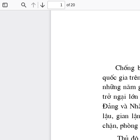
of 20
Toggle
Find
Previous
Next
Sidebar
       Chèng  
quèc gia trªn
nh÷ng  n ̈m  g
trë  ng¹i  lín
§¶ng vμ Nhμ
lËu,  gian  lËn
chÆn, phßng 
        Thñ ®