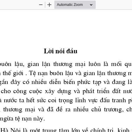
Zoom
Zoom
Out
In
Lêi nãi ®Çu 
bu«n  lËu,  gian  lËn 
 th­¬ng
  m¹i  lu«n  lμ  mèi  q
 thÕ giíi . TÖ n¹n bu«n lËu vμ gian lËn 
th­¬ng
 m
Çn  ®©y  cã  nhiÒu  diÔn  biÕn  phøc  t¹p  vμ  ®ang  l
  cho  c«ng  cuéc  x©y  dùng  vμ  ph ̧t  triÓn  ®Êt 
 n­
 
n­íc
 ta hÕt søc coi träng lÜnh vùc ®Êu tranh
 
 th­¬ng
  m¹i  vμ  ®·  ®Ò  ra  nhiÒu  chñ 
 tr­¬ng,
  c
ngõa tÖ n¹n nμy.
« Hμ Néi lμ mét trung t©m lín vÒ chÝnh trÞ, kinh 