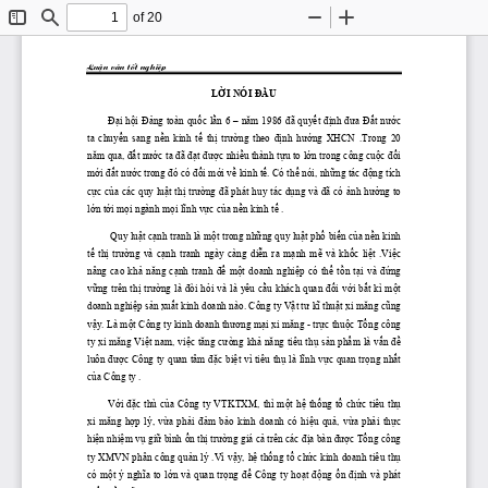
of 20
Toggle
Find
Zoom
Zoom
Sidebar
Out
In
LuËn v ̈n tèt nghiÖp
LỜI
 NÓI 
ĐẦU
Đại
hội
Đảng
 toàn 
quốc
lần
 6 – n
ă
m 1986 
đ
ã 
quyết
định
đư
a 
Đất
 n
ước
ta 
chuyển
  sang 
nền
  kinh 
tế
thị
  tr
ường
  theo 
định
  h
ướng
  XHCN  .Trong  20 
n
ă
m qua,
đất
 n
ước
 ta 
đ
ã 
đạt
được
nhiều
 thành 
tựu
 to 
lớn
 trong công 
cuộc
đổi
mới
đất
 n
ước
 trong 
đ
ó có 
đổi
mới
về
 kinh 
tế.
 Có 
thể
 nói, 
những
 tác 
động
 tích 
cực
của
 các quy 
luật
thị
 tr
ường
đ
ã phát huy tác 
dụng
 và 
đ
ã có 
ảnh
 h
ưởng
 to 
lớn
tới
mọi
 ngành 
mọi
lĩnh
vực
của
nền
 kinh 
tế
 .
 Quy 
luật
cạnh
 tranh là 
một
 trong 
những
 quy 
luật
phổ
biến
của
nền
 kinh 
tế
thị
  tr
ường
  và 
cạnh
  tranh  ngày  càng 
diễn
  ra 
mạnh
mẽ
  và 
khốc
liệt
.Việc
nâng  cao 
khả
  n
ă
ng 
cạnh
  tranh 
để
một
  doanh 
nghiệp
  có 
thể
tồn
tại
  và 
đứng
vững
 trên 
thị
 tr
ường
 là 
đ
òi 
hỏi
 và là yêu 
cầu
 khách quan 
đối
với
bất
 kì 
một
doanh 
nghiệp
sản
xuất
 kinh doanh nào.
Công ty 
Vật
 t
ư
kĩ
thuật
 xi m
ă
ng 
cũng
vậy.
 Là 
một
 Công ty kinh doanh th
ươ
ng 
mại
 xi m
ă
ng - 
trực
thuộc
Tổng
 công 
ty xi m
ă
ng 
Việt
 nam, 
việc
 t
ă
ng c
ường
khả
 n
ă
ng tiêu 
thụ
sản
phẩm
 là 
vấn
đề
luôn 
được
 Công ty quan tâm 
đặc
biệt
 vì tiêu 
thụ
 là 
lĩnh
vực
 quan 
trọng
nhất
của
 Công ty .
Với
đặc
 thù 
của
 Công ty VTKTXM, thì 
một
hệ
thống
tổ
chức
 tiêu 
thụ
xi  m
ă
ng 
hợp
  lý, 
vừa
phải
đảm
bảo
  kinh  doanh  có 
hiệu
quả,
vừa
phải
thực
hiện
nhiệm
vụ
giữ
 bình 
ổn
thị
 tr
ường
 giá 
cả
 trên các 
địa
 bàn 
được
Tổng
 công 
ty XMVN phân công 
quản
 lý .Vì 
vậy,
hệ
thống
tổ
chức
 kinh doanh tiêu 
thụ
có 
một
 ý 
nghĩa
 to 
lớn
 và quan 
trọng
để
 Công ty 
hoạt
động
ổn
định
 và phát 