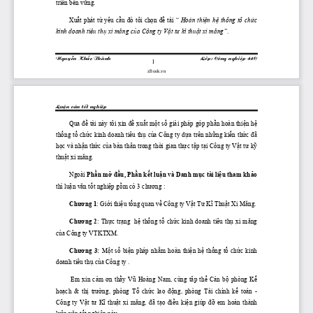
triển
bền
vững.
Xuất
 phát 
từ
 yêu 
cầu
đ
ó tôi 
chọn
đề
 tài “ 
Hoàn 
thiện
hệ
thống
tổ
chức
kinh doanh tiêu 
thụ
 xi m
ă
ng 
của
 Công ty 
Vật
 t
ư
kĩ
thuật
 xi m
ă
ng”
.
NguyÔn Kh¾c Thμnh
Líp: C«ng nghiÖp 44C
1
zBook.vn
LuËn v ̈n tèt nghiÖp
Qua 
đề
 tài này tôi xin 
đề
xuất
một
số
giải
 pháp góp 
phần
 hoàn 
thiện
hệ
thống
tổ
chức
 kinh doanh tiêu 
thụ
của
 Công ty 
dựa
 trên 
những
kiến
thức
đ
ã 
học
 và 
nhận
thức
của
bản
 thân trong 
thời
 gian 
thực
tập
tại
 Công ty 
Vật
 t
ư
kỹ
thuật
 xi m
ă
ng.
Ngoài 
Phần
mở
đầu,
Phần
kết
luận
 và Danh 
mục
 tài 
liệu
 tham 
khảo
thì 
luận
 v
ă
n 
tốt
nghiệp
gồm
 có 3 ch
ươ
ng :
Ch
ươ
ng 1
: 
Giới
thiệu
tổng
 quan 
về
 Công ty 
Vật
 T
ư
Kĩ
Thuật
 Xi M
ă
ng.
Ch
ươ
ng 2
: 
Thực
trạng
hệ
thống
tổ
chức
 kinh doanh tiêu 
thụ
 xi m
ă
ng 
của
 Công ty VTKTXM.
Ch
ươ
ng  3: 
Một
số
biện
  pháp 
nhằm
  hoàn 
thiện
hệ
thống
tổ
chức
  kinh 
doanh tiêu 
thụ
của
 Công ty .
 Em  xin 
cảm
ơ
n 
thầy
Vũ
  Hoàng  Nam,  cùng  tâp 
thể
  Cán 
bộ
  phòng 
Kế
hoạch
  & 
thị
  tr
ường,
  phòng 
Tổ
chức
  lao 
động,
  phòng  Tài  chính 
kế
  toán  - 
Công  ty 
Vật
  t
ư
Kĩ
thuật
  xi  m
ă
ng, 
đ
ã 
tạo
điều
kiện
  giúp 
đỡ
  em  hoàn  thành 
luận
 v
ă
n 
tốt
nghiệp
 này. 