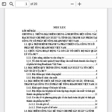
of 20
Toggle
Find
Zoom
Zoom
Sidebar
Out
In
MỤC
LỤC
LỜI
MỞ
ĐẦU
............................................................................................................1
CHƯƠNG
 1: 
NHỮNG
ĐẶC
ĐIỂM
 CHUNG 
ẢNH
HƯỞNG
ĐẾN
 CÔNG TÁC 
HẠCH
 TOÁN CHI PHÍ 
SẢN
XUẤT
 VÀ TÍNH GIÁ THÀNH 
SẢN
PHẨM
TẠI
CÔNG TY 
CỔ
PHẦN
 BÊ TÔNG READYMIX 
VIỆT
 NAM
...............................3
1.1.
QUÁ TRÌNH HÌNH THÀNH VÀ PHÁT 
TRIỂN
CỦA
 CÔNG TY 
CỔ
PHẦN
BỀ
 TÔNG READYMIX 
VIỆT
 NAM.
 ....................................................3
1.2. 
CHỨC
NĂNG
HOẠT
ĐỘNG
 VÀ 
CƠ
CẤU
TỔ
CHỨC
BỘ
 MÁY 
QUẢN
LÝ 
CỦA
 RCV
........................................................................................................3
1.2.1. 
Chức
năng,
nhiệm
vụ
của
 công ty:
 ........................................................3
1.2.2. 
Tổ
chức
bộ
 máy 
quản
 lý 
hoạt
động
sản
xuất
 kinh doanh 
của
 công ty 
cổ
phần
 bê tông Readymix 
Việt
 Nam:
.............................................................4
1.3. 
ĐẶC
ĐIỂM
 QUY TRÌNH CÔNG 
NGHỆ
SẢN
XUẤT
 VÀ 
TỔ
CHỨC
SẢN
XUẤT
CỦA
 RCV:
........................................................................................6
1.3.1. 
Đặc
điểm
 quy trình công 
nghệ:
..............................................................6
1.3.2. 
Đặc
điểm
tổ
chức
sản
xuất:
 ....................................................................8
1.4. 
ĐẶC
ĐIỂM
TỔ
CHỨC
KẾ
 TOÁN CHI PHÍ 
SẢN
XUẤT,
 TÍNH GIÁ 
THÀNH 
TẠI
 CÔNG TY 
CỔ
PHẦN
 BÊ TÔNG READYMIX 
VIỆT
 NAM.
 10
1.4.1. Khái quát chung 
về
bộ
 máy 
kế
 toán:
...................................................10
1.4.2.
Đặc
điểm
của
bộ
phận
kế
 toán 
tập
hợp
 chi phí 
sản
xuất
 và tính giá 
thành 
sản
phẩm
tại
 RCV:
...............................................................................13
1.4.3. 
Cơ
cấu
sổ
 và 
phương
 pháp ghi 
sổ
của
hạch
 toán chi phí và tính giá 
thành 
sản
phẩm
tại
 RCV:
...............................................................................14
1.4.3.1. 
Cơ
cấu
 ghi 
sổ:
..................................................................................14
1.4.3.2. Trình 
tự
 ghi 
số
kế
 toán: ..................................................................15
1.5. 
ĐẶC
ĐIỂM
 CÔNG TÁC 
KẾ
 TOÁN CHI PHÍ 
SẢN
XUẤT
 VÀ TÍNH 