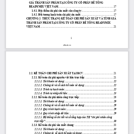
GIÁ THÀNH 
SẢN
PHẨM
TẠI
 CÔNG TY 
CỔ
PHẦN
 BÊ TÔNG 
READYMIX 
VIỆT
 NAM.
..................................................................................17
1.5.1. 
Đặc
điểm
 chi phí 
sản
xuất
của
 công ty:
...............................................17
1.5.2. 
Đối
tượng
hạch
 toán chi phí 
sản
xuất:
 ................................................17
CHƯƠNG
 2: 
THỰC
TRẠNG
KẾ
 TOÁN CHI PHÍ 
SẢN
XUẤT
 VÀ TÍNH GIÁ 
THÀNH 
SẢN
PHẨM
TẠI
 CÔNG TY 
CỔ
PHẦN
 BÊ TÔNG READYMIX 
VIỆT
 NAM
 ..............................................................................................................21
i
zBook.vn
2.2. 
KẾ
 TOÁN CHI PHÍ 
SẢN
XUẤT
TẠI
 RCV.
 ............................................21
2.2.1. 
Kế
 toán chi phí nguyên 
vật
liệu
trực
tiếp:
 ..........................................21
2.2.1.1. Tài 
khoản
sử
dụng:
 .........................................................................22
2.2.1.2. 
Chứng
từ
 và 
sổ
 sách 
kế
 toán 
sử
dụng:
...........................................22
2.2.1.3. Trình 
tự
hạch
 toán:.........................................................................22
2.2.1.4. Trình 
tự
nhập
dữ
liệu:
 ....................................................................23
2.2.2. 
Kế
 toán chi phí nhân công 
trực
tiếp:
...................................................26
2.2.2.1. Tài 
khoản
sử
dụng:
 .........................................................................29
2.2.2.2. 
Chứng
từ
 và 
sổ
 sách 
kế
 toán 
sử
dụng:
...........................................29
2.2.2.3. Quy trình 
hạch
 toán:.......................................................................29
2.2.2.4. Quy trình 
nhập
dữ
liệu:
 ..................................................................29
2.2.2.5. 
Hệ
thống
sổ
 chi 
tiết
 và 
sổ
tổng
hợp
của
 TK “chi phí nhân công 
trực
tiếp”:
 .....................................................................................................30
2.2.3. 
Kế
 toán chi phí 
sản
xuất
 chung:
 ..........................................................33
2.2.3.1. Tài 
khoản
sử
dụng:
 .........................................................................33
2.2.3.2. 
Chứng
từ,
sổ
 sách 
kế
 toán 
sử
dụng:
...............................................33