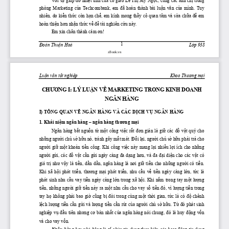
phòng  Marketing 
của
  Techcombank,  em 
đã
  hoàn  thành  bài 
luận
văn
của
  mình.  Tuy 
nhiên, do 
kiến
thức
 còn 
hạn
chế,
 em kính mong 
thầy
 cô quan tâm và 
sửa
chữa
để
 em 
hoàn 
thiện
hơn
nhận
thức
về
đề
 tài nghiên 
cứu
 này. 
Em xin chân thành cám 
ơn!
1
Đoàn
Thuận
 Hoà
Lớp
 938
zBook.vn
Luận
văn
tốt
nghiệp
Khoa 
Thương
mại
CHƯƠNG
 I: LÝ 
LUẬN
VỀ
 MARKETING TRONG KINH DOANH 
NGÂN HÀNG
I) 
TỔNG
 QUAN 
VỀ
 NGÂN HÀNG VÀ CÁC 
DỊCH
VỤ
 NGÂN HÀNG
1. Khái 
niệm
 ngân hàng – ngân hàng 
thương
mại
Ngân hàng 
bắt
nguồn
từ
một
 công 
việc
rất
đơn
giản
 là 
giữ
 các 
đồ
vật
 quý cho 
những
người
chủ
sở
hữu
 nó, tránh gây 
mất
 mát. 
Đổi
lại,
người
chủ
sở
hữu
phải
trả
 cho 
người
giữ
một
khoản
tiền
 công. Khi công 
việc
 này mang 
lại
nhiều
lợi
 ích cho 
những
người
gửi,
 các 
đồ
vật
cần
gửi
 ngày càng 
đa
dạng
hơn,
 và 
đa
đại
diện
 cho các 
vật
 có 
giá 
trị
như
vậy
  là 
tiền,
dần
dần,
  ngân  hàng  là 
nơi
giữ
tiền
  cho 
những
người
  có 
tiền.
Khi  xã 
hội
  phát 
triển,
thương
mại
  phát 
triển,
  nhu 
cầu
về
tiền
  ngày  càng 
lớn,
tức
  là 
phát sinh nhu 
cầu
 vay 
tiền
 ngày càng 
lớn
 trong xã 
hội.
 Khi 
nắm
 trong tay 
một
lượng
tiền,
những
người
giữ
tiền
nảy
 ra 
một
 nhu 
cầu
 cho vay 
số
tiền
đó,
 vì 
lượng
tiền
 trong 
tay 
họ
  không 
phải
  bao 
giờ
cũng
bị
đòi
  trong  cùng 
một
thời
  gian, 
tức
  là  có 
độ
  chênh 
lệch
lượng
tiền
cần
gửi
 và 
lượng
tiền
cần
 rút 
của
người
chủ
sở
hữu.
Từ
đó
 phát sinh 
nghiệp
vụ
đầu
 tiên 
nhưng
cơ
bản
nhất
của
 ngân hàng nói chung, 
đó
 là huy 
động
vốn
và cho vay 
vốn.
Ngân hàng
 hay nhà 
băng
 là 
tổ
chức
 tín 
dụng
thực
hiện
 các 
hoạt
động
 tín 
dụng