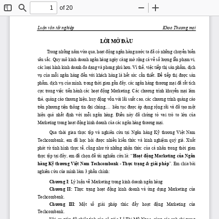
of 20
Toggle
Find
Zoom
Zoom
Sidebar
Out
In
Luận
văn
tốt
nghiệp
Khoa 
Thương
mại
LỜI
MỞ
ĐẦU
Trong nh
ữ
ng n
ă
m v
ừ
a qua, ho
ạ
t 
độ
ng ngân hàng n
ướ
c ta 
đ
ã có nh
ữ
ng chuy
ể
n bi
ế
n 
sâu s
ắ
c. Quy mô kinh doanh ngân hàng ngày càng m
ở
 r
ộ
ng c
ả
 v
ề
 s
ố
 l
ượ
ng l
ẫ
n ph
ạ
m vi, 
các lo
ạ
i hình kinh doanh 
đ
a d
ạ
ng và phong phú h
ơ
n. Vì th
ế
, vi
ệ
c ti
ế
p th
ị
 s
ả
n ph
ẩ
m, d
ị
ch 
v
ụ
  c
ủ
a  m
ỗ
i  ngân  hàng 
đế
n  v
ớ
i  khách  hàng  là  h
ế
t  s
ứ
c  c
ầ
n  thi
ế
t. 
Để
  ti
ế
p  th
ị
đượ
c  s
ả
n 
ph
ẩ
m, d
ị
ch v
ụ
 c
ủ
a mình, trong th
ờ
i gian g
ầ
n 
đ
ây, các ngân hàng th
ươ
ng m
ạ
i 
đ
ã r
ấ
t tích 
c
ự
c  trong  vi
ệ
c  ti
ế
n  hành  các  ho
ạ
t 
độ
ng  Marketing.  Các  ch
ươ
ng  trình  khuy
ế
n  m
ạ
i  làm 
th
ẻ
, qu
ả
ng cáo th
ươ
ng hi
ệ
u, huy 
độ
ng v
ố
n v
ớ
i lãi su
ấ
t cao, các ch
ươ
ng trình qu
ả
ng cáo 
trên ph
ươ
ng ti
ệ
n thông tin 
đạ
i chúng,... liên t
ụ
c 
đượ
c áp d
ụ
ng r
ộ
ng rãi và 
đ
ã t
ạ
o m
ộ
t 
hi
ệ
u  qu
ả
  nh
ấ
t 
 đị
nh  v
ớ
i  m
ỗ
i  ngân  hàng. 
 Đ
i
ề
u  này 
 đ
ã  ch
ứ
ng  t
ỏ
  vai  trò  to  l
ớ
n  c
ủ
a 
Marketing trong ho
ạ
t 
độ
ng kinh doanh c
ủ
a các ngân hàng th
ươ
ng m
ạ
i.
Qua 
 thời
  gian 
 thực
 tập
  và  nghiên 
 cứu
 tại
  Ngân  hàng 
 Kỹ
 thương
 Việt
  Nam 
Techcombank,  em 
đã
học
hỏi
được
nhiều
kiến
thức
  và  kinh 
nghiệm
  quý  giá. 
Xuất
phát 
từ
  tình  hình 
thực
tế,
cũng
như
từ
những
nhận
thức
của
  cá  nhân  trong 
thời
  gian 
thực
tập
tại
đây,
 em 
đã
chọn
đề
 tài nghiên 
cứu
 là: “
Hoạt
động
 Marketing 
của
 Ngân 
hàng 
Kỹ
thương
Việt
 Nam Techcombank - 
Thực
trạng
 & 
giải
 pháp
”. Em chia bài 
nghiên 
cứu
của
 mình làm 3 
phần
 chính:
Chương
 I:
 Lý 
luận
về
 Marketing trong kinh doanh ngân hàng
Chương
  II:
 Thực
 trạng
 hoạt
 động
  kinh  doanh  và 
 ứng
 dụng
  Marketing 
 của
Techcombank.
Chương
   III:
 Một
 số
 giải
   pháp   thúc 
 đẩy
 hoạt
 động
   Marketing 
 của
Techcombank.
Với
sự
 giúp 
đỡ
nhiệt
 tình 
của
 cô giáo Lê 
Thị
Mỹ
Ngọc,
 cùng các anh 
chị
 trong 