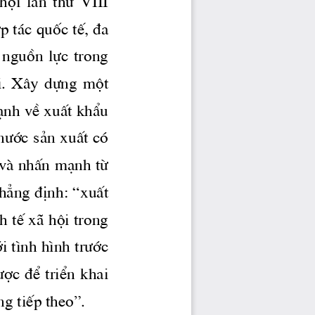
éi  lÇn  thø  VIII 
 t ̧c quèc tÕ, ®a 
 nguån lùc trong 
μi.  X©y  dùng  mét 
¹nh vÒ xuÊt khÈu 
n­íc
 s¶n xuÊt cã 
 vμ nhÊn m¹nh tõ 
h¼ng ®Þnh: “xuÊt 
h tÕ x· héi trong 
 t×nh h×nh 
tr­íc
­îc
 ®Ó triÓn khai 
ng
 tiÕp theo”.