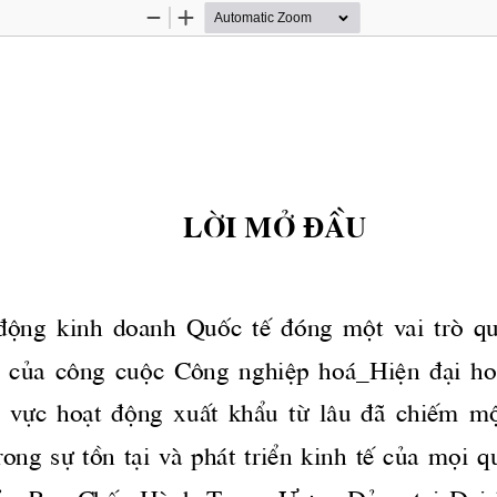
Zoom
Zoom
Out
In
Lêi më ®Çu
®éng  kinh  doanh  Quèc  tÕ  ®ãng  mét  vai  trß  qu
 cña  c«ng  cuéc  C«ng  nghiÖp  ho ̧_HiÖn  ®¹i  ho 
nh  vùc  ho¹t  ®éng  xuÊt  khÈu  tõ  l©u  ®·  chiÕm  m
ong  sù  tån  t¹i  vμ  ph ̧t  triÓn  kinh  tÕ  cña  mäi  qu