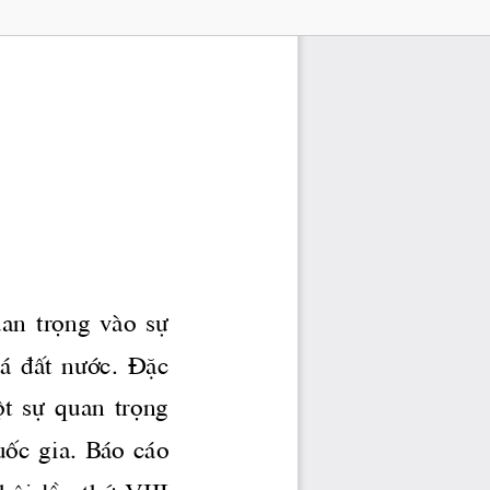
an  träng  vμo  sù 
̧  ®Êt 
n­íc.
  §Æc 
ét  sù  quan  träng 
èc  gia.  B ̧o  c ̧o 