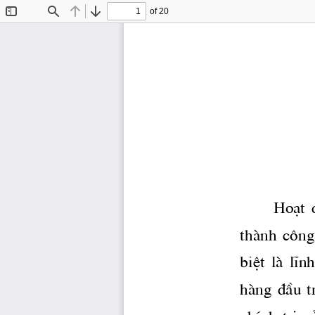
of 20
Toggle
Find
Previous
Next
Sidebar
Ho¹t  
thμnh  c«ng 
biÖt  lμ  lÜ
hμng  ®Çu  tr