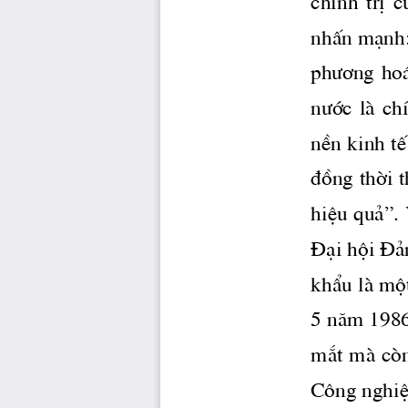
chÝnh  trÞ  
nhÊn m¹nh: 
ph­¬ng
 ho
n­íc
  lμ  c
nÒn kinh tÕ
®ång thêi 
hiÖu qu¶”. 
§¹i héi §¶n
khÈu lμ mét
5 n ̈m 198
m¾t mμ cßn
C«ng nghiÖ