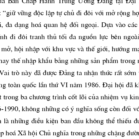
cña  Ban  ChÊp  Hμnh  Trung  ¦¬ng  §¶ng  t¹i  §¹i  h
“gi÷ v÷ng ®éc lËp tù chñ ®i ®«i víi më réng hîp
 ̧, ®a d¹ng ho ̧ quan hÖ ®èi ngo¹i. Dùa vμo c ̧c
hÝnh  ®i  ®«i  tranh  thñ  tèi  ®a  nguån  lùc  bªn  ngo
 më, héi nhËp víi khu vùc vμ thÕ giíi, 
h­íng
 m
thay thÕ nhËp khÈu b»ng nh÷ng s¶n phÈm trong 
Vai trß nμy ®· 
®­îc
 §¶ng ta nhËn thøc rÊt sím
g toμn quèc lÇn thø VI n ̈m 1986. §¹i héi ®· k
 trong ba 
ch­¬ng
 tr×nh cèt lâi cña nhiÖm vô kin
6-1990, kh«ng nh÷ng cã ý nghÜa sèng cßn ®èi víi
 lμ nh÷ng ®iÒu kiÖn ban ®Çu kh«ng thÓ thiÕu 
®
p ho ̧ X· héi Chñ nghÜa trong nh÷ng chÆng 
®­ê