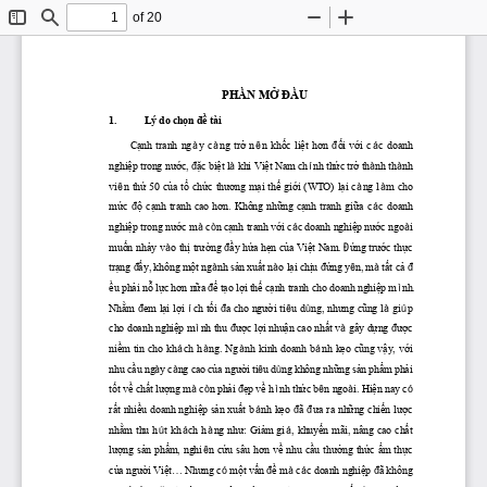
of 20
Toggle
Find
Zoom
Zoom
Sidebar
Out
In
PHẦN
MỞ
ĐẦU
1.
Lý do 
chọn
đề
 tài
Cạnh
  tranh  ng
 y  c
 ng 
trở
  n
 n 
khốc
liệt
hơn
ối
với
  c
 c  doanh 
à
à
ê
đ
á
nghiệp
 trong 
nước,
ặc
biệt
 l
 khi 
Việt
 Nam ch
nh 
thức
trở
 th
nh th
nh 
đ
à
í
à
à
vi
n 
thứ
 50 
của
tổ
chức
thương
mại
thế
giới
 (WTO) 
lại
 c
ng l
m cho 
ê
à
à
mức
ộ
cạnh
  tranh  cao 
hơn.
  Không 
những
cạnh
  tranh 
giữa
  c
 c  doanh 
đ
á
nghiệp
 trong 
nước
 m
 c
n 
cạnh
 tranh 
với
 c
c doanh 
nghiệp
nước
 ngo
i 
à
ò
á
à
muốn
nhảy
 v
o 
thị
trường
ầy
hứa
hẹn
của
Việt
 Nam. 
ứng
trước
thực
à
đ
Đ
trạng
ấy,
 không 
một
 ng
nh 
sản
xuất
 n
o 
lại
chịu
ứng
 y
n, m
tất
cả
đ
à
à
đ
ê
à
đ
ều
phải
nỗ
lực
hơn
nữa
ể
tạo
lợi
thế
cạnh
 tranh cho doanh 
nghiệp
 m
nh. 
đ
ì
Nhằm
em 
lại
lợi
ch 
tối
a cho 
người
 ti
u d
ng, 
nhưng
cũng
 l
 gi
p 
đ
í
đ
ê
ù
à
ú
cho doanh 
nghiệp
 m
nh thu 
ược
lợi
nhuận
 cao 
nhất
 v
 gây 
dựng
ược
ì
đ
à
đ
niềm
  tin  cho  kh
 ch  h
 ng.  Ng
 nh  kinh  doanh  b
 nh 
kẹo
cũng
vậy,
với
á
à
à
á
nhu 
cầu
 ng
y c
ng cao 
của
người
 ti
u d
ng không 
những
sản
phẩm
phải
à
à
ê
ù
tốt
về
chất
lượng
 m
 c
n 
phải
ẹp
về
 h
nh 
thức
 b
n ngo
i. 
Hiện
 nay c
à
ò
đ
ì
ê
à
ó
rất
nhiều
 doanh 
nghiệp
sản
xuất
 b
nh 
kẹo
ã 
ưa
 ra 
những
chiến
lược
á
đ
đ
nhằm
  thu  h
 t  kh
 ch  h
 ng 
như:
Giảm
  gi
 , 
khuyến
  mãi,  nâng  cao 
chất
ú
á
à
á
lượng
sản
phẩm,
  nghi
 n 
cứu
  sâu 
hơn
về
  nhu 
cầu
thưởng
thức
ẩm
thực
ê
của
người
Việt...
Nhưng
 c
một
vấn
ề
 m
 c
c doanh 
nghiệp
ã không 
ó
đ
à
á
đ