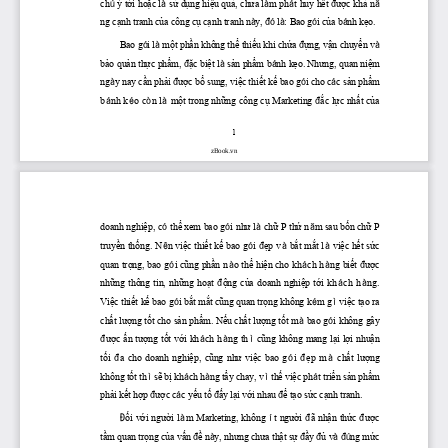
ch
 ý 
tới
hoặc
 l
sử
dụng
hiệu
quả,
chưa
 l
m ph
t huy 
hết
ược
khả
 n
ú
à
à
á
đ
ă
ng 
cạnh
 tranh 
của
 công 
cụ
cạnh
 tranh n
y, 
 l
: Bao g
i 
của
 b
nh 
kẹo.
à
đó
à
ó
á
Bao g
i l
một
phần
 không 
thể
thiếu
 khi 
chứa
ựng,
vận
chuyển
 v
ó
à
đ
à
bảo
quản
thực
phẩm,
ặc
biệt
 l
sản
phẩm
 b
nh 
kẹo.
Nhưng,
 quan 
niệm
đ
à
á
ng
y nay 
cần
phải
ược
bổ
 sung, 
việc
thiết
kế
 bao g
i cho c
c 
sản
phẩm
à
đ
ó
á
b
nh k
o c
n l
một
 trong 
những
 công 
cụ
 Marketing 
ắc
lực
nhất
của
á
é
ò
à
đ
1
zBook.vn
doanh 
nghiệp,
 c
thể
 xem bao g
i 
như
 l
chữ
 P 
thứ
 n
m sau 
bốn
chữ
 P 
ó
ó
à
ă
truyền
thống.
 N
n 
việc
thiết
kế
 bao g
i 
ẹp
 v
bắt
mắt
 l
việc
hết
sức
ê
ó
đ
à
à
quan 
trọng,
 bao g
i 
cũng
phần
 n
o 
thể
hiện
 cho kh
ch h
ng 
biết
ược
ó
à
á
à
đ
những
  thông  tin, 
những
hoạt
ộng
của
  doanh 
nghiệp
tới
  kh
 ch  h
 ng. 
đ
á
à
Việc
thiết
kế
 bao g
i 
bắt
mắt
cũng
 quan 
trọng
 không k
m g
việc
tạo
 ra 
ó
é
ì
chất
lượng
tốt
 cho 
sản
phẩm.
Nếu
chất
lượng
tốt
 m
 bao g
i không gây 
à
ó
ược
ấn
tượng
tốt
với
 kh
ch h
ng th
cũng
 không mang 
lại
lợi
nhuận
đ
á
à
ì
tối
 a  cho  doanh 
nghiệp,
cũng
như
việc
  bao  g
 i 
ẹp
  m
chất
lượng
đ
ó
đ
à
không 
tốt
 th
sẽ
bị
 kh
ch h
ng 
tẩy
 chay, v
thế
việc
 ph
t 
triển
sản
phẩm
ì
á
à
ì
á
phải
kết
hợp
ược
 c
c 
yếu
tố
ấy
lại
với
 nhau 
ể
tạo
sức
cạnh
 tranh.
đ
á
đ
đ
ối
với
người
 l
m Marketing, không 
t 
người
ã 
nhận
thức
ược
Đ
à
í
đ
đ
tầm
 quan 
trọng
của
vấn
ề
 n
y, 
nhưng
chưa
thật
sự
ầy
ủ
 v
ng 
mức
đ
à
đ
đ
à
đ
ú