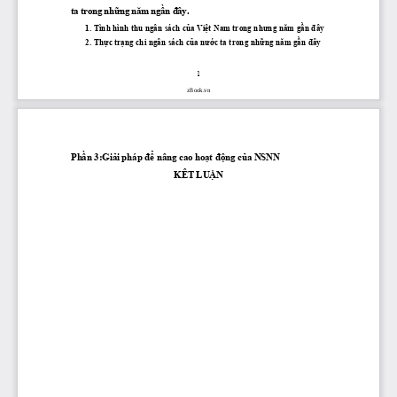
ta trong nh
ữ
ng n
ă
m ng
ầ
n 
đ
ây.
       1. Tình hình thu ngân sách 
của
Việt
 Nam trong 
nhưng
năm
gần
đây
       2. 
Thực
trạng
 chi ngân sách 
của
nước
 ta trong 
những
năm
gần
đây
1
zBook.vn
Phần
3:Giải
 pháp 
để
 nâng cao 
hoạt
động
của
 NSNN
KÊT 
LUẬN