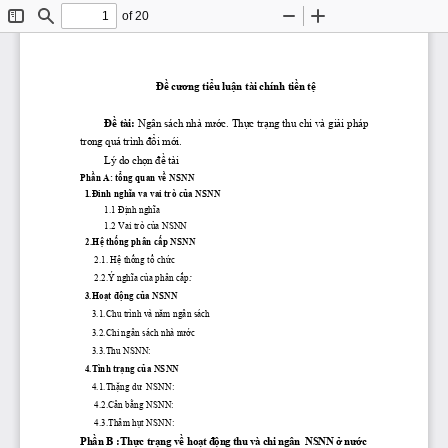
of 20
Toggle
Find
Zoom
Zoom
Sidebar
Out
In
Đề
cương
tiểu
luận
 tài chính 
tiền
tệ
Đề
 tài: 
Ngân sách nhà 
nước.
Thực
trạng
 thu chi và 
giải
 pháp 
trong quá trình 
đổi
mới.
Lý do 
chọn
đề
 tài
Phần
 A: 
tổng
 quan 
về
 NSNN 
1.Đinh
nghĩa
 va vai trò 
của
 NSNN
1.1 
Định
nghĩa
1.2 Vai trò 
của
 NSNN
2.Hệ
thống
 phân 
cấp
 NSNN
      2.1. 
Hệ
thống
tổ
chức
      2.2.Ý 
nghĩa
của
 phân 
cấp
: 
3.Hoạt
động
của
 NSNN
     3.1.Chu trình và 
năm
 ngân sách
     3.2.Chi ngân sách nhà 
nước
     3.3.Thu NSNN:
  4.Tình 
trạng
của
 NSNN
4.1.Thặng
dư
  NSNN:
      4.2.Cân 
bằng
 NSNN:
      4.3.Thâm 
hụt
 NSNN:
Phần
 B 
:Thực
trạng
về
 ho
ạ
t 
độ
ng thu và chi ngân  NSNN 
ở
 n
ướ
c 