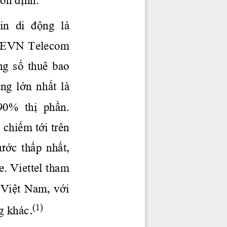
in  di 
 động
  là 
  EVN  Telecom 
ng
số
  thuê  bao 
ng
lớn
nhất
  là 
 90% 
 thị
 phần.
,
chiếm
tới
 trên 
ước
thấp
nhất,
 Viettel tham 
Việt
 Nam, 
với
.
(1)
g
 khác