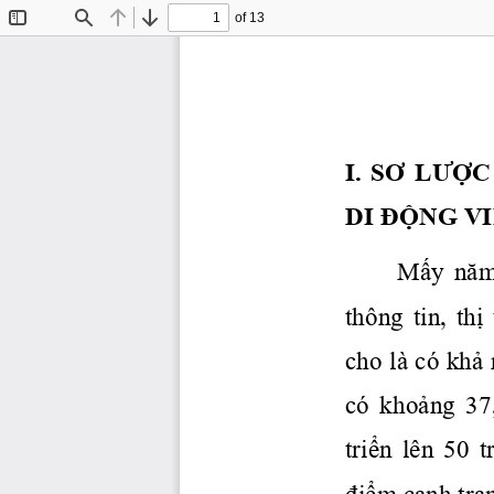
of 13
Toggle
Find
Previous
Next
Sidebar
I. 
SƠ
LƯỢC
DI 
ĐỘNG
V
Mấy
nă
thông  tin, 
thị
cho là có 
khả
có 
 khoảng
  37
triển
  lên  50 
 t
điểm
cạnh
 tra