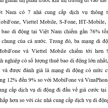
ệt
  Nam  có  7  nhà  cung 
 cấp
 dịch
 vụ
  thông  t
biFone,  Viettel  Mobile,  S-Fone,  HT-Mobile,
 bao  di 
động
tại
Việt
  Nam 
chiếm
gần
  76% 
tổ
i  chung 
của
cả
nước.
  Trong 
đó,
  ba 
mạng
  di 
độ
obiFone  và  Viettel  Mobile 
 chiếm
 tới
 hơn
 
nh 
nghiệp
 có 
số
lượng
 thuê bao di 
động
lớn
nhất
,
  và 
được
đánh
  giá  là 
mạng
  di 
động
  có 
mức
c
ng
 12% 
đến
 9% so 
với
 MobiFone và VinaPhone.
ung 
cấp
dịch
vụ
 di 
động
đi
đầu
về
 giá 
cước
tại
thấp
hơn
 so 
với
 các nhà cung 
cấp
dịch
vụ
 di 
độn