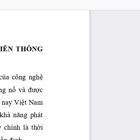
IỄN
  THÔNG 
của
  công 
nghệ
ng 
nổ
  và 
được
 nay 
Việt
 Nam 
 khả
 năng
  phát 
y  chính  là 
 thời
ổn
định.