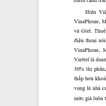
Hiện
 Vi
VinaPhone,  Mo
và  Gtel.  Thuê 
điện
thoại
  nó
VinaPhone,  M
Viettel là doa
30% 
thị
phần
thấp
hơn
khoả
vọng
 là nhà c
mức
 giá luôn 