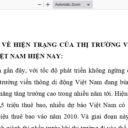
Zoom
Zoom
Out
In
VỀ
HIỆN
TRẠNG
CỦA
THỊ
TRƯỜNG
V
IỆT
 NAM 
HIỆN
 NAY:
m
gần
đây,
với
tốc
độ
  phát 
triển
  không 
ngừng
trường
viễn
  thông  di 
động
Việt
  Nam 
đang
  bù
năng
tăng
trưởng
 cao trong 
nhiều
năm
tới.
Hiện
,5 
 triệu
  thuê  bao, 
 nhiều
 dự
  báo 
 Việt
  Nam  có 
riệu
  thuê  bao  vào 
 năm
  2010.
 Và  giai 
 đoạn
  nà
nh giành 
thị
phần
trước
 khi 
thị
trường
đi
 vào 
thế