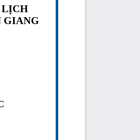
 L
CH 
Ị
 GIANG 
C 