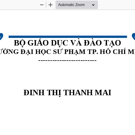
Zoom
Zoom
Out
In
B
 GIÁO D
O 
Ộ
ỤC VÀ ĐÀO T
Ạ
I H
M TP. H
CHÍ M
Ư ỜNG ĐẠ
ỌC SƯ PH
Ạ
Ồ
-------------------------
 THANH MAI
ĐINH TH
Ị