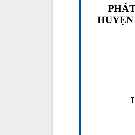
PHÁT
HUY
ỆN