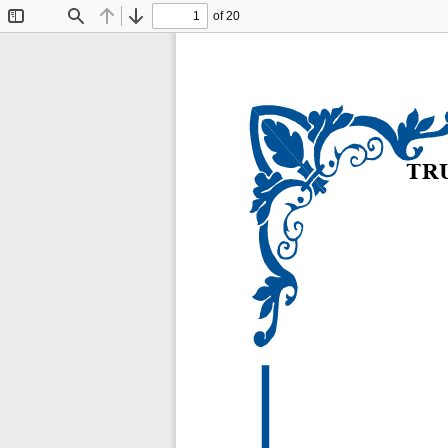
of 20
Toggle
Find
Previous
Next
Sidebar
TR