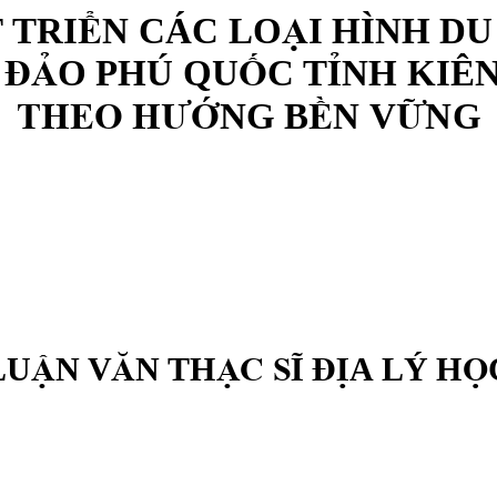
 TRI
N CÁC LO
I HÌNH DU
Ể
Ạ
O PHÚ QU
C T
NH KIÊN
 ĐẢ
Ố
Ỉ
NG B
N V
NG
THEO HƯ
Ớ
Ề
Ữ
LU
N V
N TH
A LÝ H
Ậ
Ă
ẠC SĨ ĐỊ
Ọ