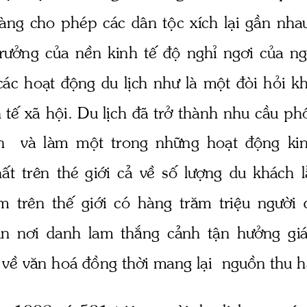
μng cho phÐp c ̧c d©n téc xÝch l¹i gÇn nha
r­ëng
  cña  nÒn  kinh  tÕ  ®é  nghØ  ng¬i  cña 
ng
c ̧c ho¹t ®éng du lÞch 
nh­
 lμ mét ®ßi hái kh
 tÕ x· héi. Du lÞch ®· trë thμnh nhu cÇu phæ
n    vμ  lμm  mét  trong  nh÷ng  ho¹t  ®éng  kinh
t  trªn  thÐ  giíi  c¶  vÒ  sè 
l­îng
  du  kh ̧ch  
  trªn  thÕ  giíi  cã  hμng  tr ̈m  triÖu 
 ng­êi
 
n  n¬i  danh  lam  th¾ng  c¶nh  tËn 
 h­ëng
  gi
 vÒ v ̈n ho ̧ ®ång thêi mang l¹i  nguån thu 