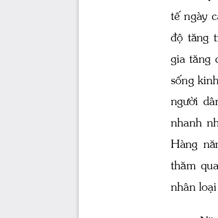
tÕ ngμy c
®é  t ̈ng 
t
gia t ̈ng 
sèng kinh
ng­êi
  d©
nhanh  nhÊ
Hμng  n ̈m
th ̈m  qua
nh©n lo¹i