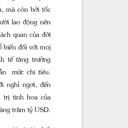
u, mμ cßn bëi tèc 
­êi
  lao  ®éng  nªn 
 ̧ch quan cña ®êi 
 biÕn ®èi víi moÞ 
  tÕ  t ̈ng 
 tr­ëng
lÉn    møc  chi  tiªu. 
 ®i  nghØ  ng¬i,  ®Õn 
 ̧  trÞ  tinh  hoa  cña 
hμng tr ̈m tû USD. 