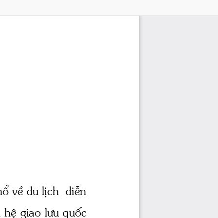
 vÒ du lÞch  diÔn 
 hÖ giao 
l­u
 quèc 