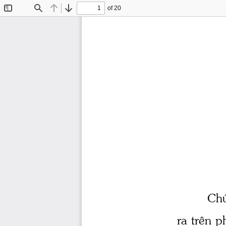
of 20
Toggle
Find
Previous
Next
Sidebar
Chó
ra trªn p