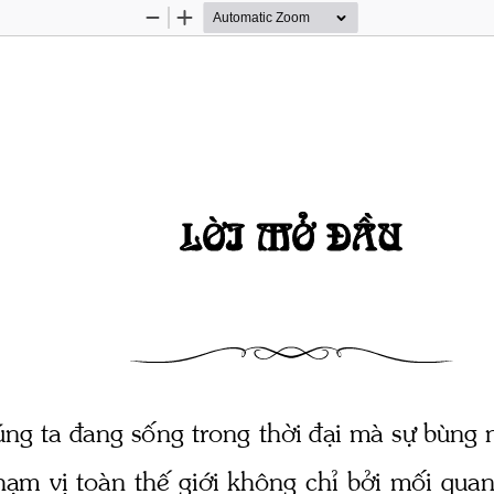
Zoom
Zoom
Out
In
Lêi më ®Çu 
ng ta ®ang sèng trong thêi ®¹i mμ sù bïng næ
h¹m vÞ toμn thÕ giíi kh«ng chØ bëi mèi quan