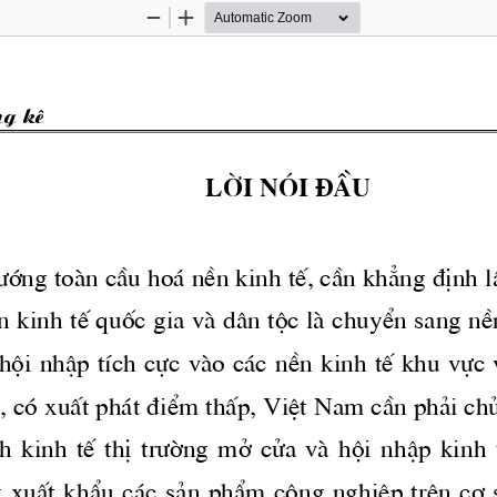
Zoom
Zoom
Out
In
ng kª
Lêi nãi ®Çu
­íng
 toμn cÇu ho ̧ nÒn kinh tÕ, cÇn kh¼ng ®Þnh l
 kinh tÕ quèc gia vμ d©n téc lμ chuyÓn sang nÒn
éi nhËp tÝch cùc vμo c ̧c nÒn kinh tÕ khu vùc 
u, cã xuÊt ph ̧t ®iÓm thÊp, ViÖt Nam cÇn ph¶i ch
  kinh  tÕ  thÞ 
tr­êng
  më  cöa  vμ  héi  nhËp  kinh  
g
 xuÊt khÈu c ̧c s¶n phÈm c«ng nghiÖp trªn c¬ së