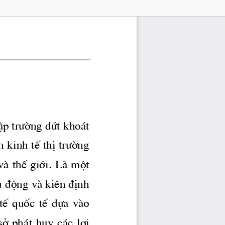
Ëp 
tr­êng
 døt kho ̧t 
 kinh tÕ thÞ 
tr­êng
vμ thÕ giíi. Lμ mét 
ñ ®éng vμ kiªn ®Þnh 
tÕ  quèc  tÕ  dùa  vμo 
 ph ̧t huy c ̧c lîi 