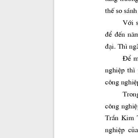
thÕ so s ̧n
Víi  s
®Ó  ®Õn  n ̈
®¹i. Th× ng
§Ó  m
nghiÖp  th× 
c«ng nghiÖ
Trong 
c«ng nghiÖ
TrÇn  Kim  T
nghiÖp  cña