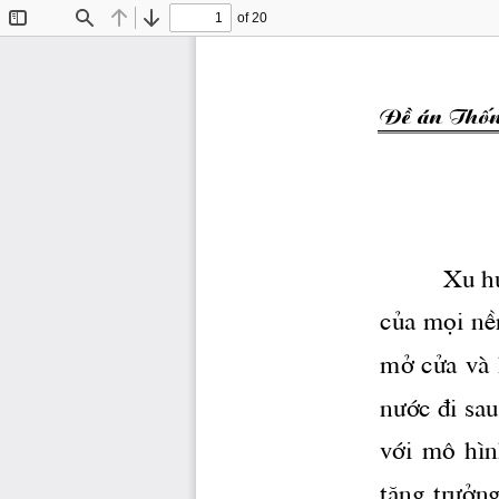
of 20
Toggle
Find
Previous
Next
Sidebar
§Ò  ̧n Thè
Xu 
h
cña mäi nÒn
më cöa vμ h
n­íc
 ®i sa
víi  m«  h×nh
t ̈ng 
tr­ën