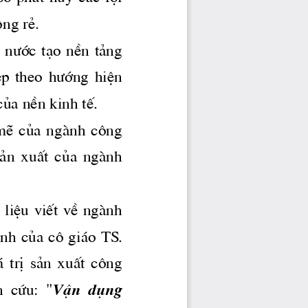
éng rÎ.
 
n­íc
  t¹o  nÒn  t¶ng 
p  theo 
h­íng
  hiÖn 
cña nÒn kinh tÕ.
  mÏ  cña  ngμnh  c«ng 
 s¶n  xuÊt  cña  ngμnh 
i  liÖu  viÕt  vÒ  ngμnh 
×nh cña c« gi ̧o TS. 
  trÞ  s¶n  xuÊt  c«ng 
  cøu:  "
VËn  dông 