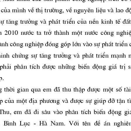
h cña m×nh vÒ thÞ 
tr­êng,
 vÒ nguyªn liÖu vμ lao ®
ù  t ̈ng 
tr­ëng
  vμ  ph ̧t  triÓn  cña  nÒn  kinh  tÕ  ®Êt
m  2010 
n­íc
  ta  trë  thμnh  mét 
n­íc
  c«ng  nghiÖ
μnh c«ng nghiÖp ®ãng gãp lín vμo sù ph ̧t triÓn 
inh  chøng  sù  t ̈ng 
tr­ëng
  vμ  ph ̧t  triÓn  m¹nh
 ph¶i  ph©n  tÝch 
®­îc
  nh÷ng  biÕn  ®éng  gi ̧  trÞ 
p.
 thêi  gian  qua  em  ®·  thu  thËp 
®­îc
  mét  sè  tμ
p cña mét ®Þa 
ph­¬ng
 vμ 
®­îc
 sù gióp ®ì tËn t
hu,  em  ®·  ®i  s©u  vμo  ph©n  tÝch  biÕn  ®éng  gi ̧
  B×nh  Lôc  -  Hμ  Nam.  Víi  tªn  ®Ò   ̧n  nghiªn