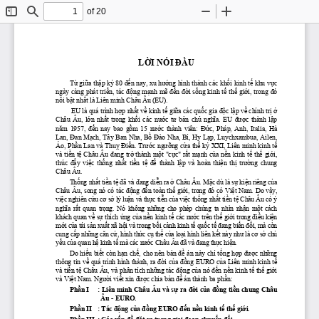
of 20
Toggle
Find
Zoom
Zoom
Sidebar
Out
In
LỜI
 NÓI 
ĐẦU
Từ
giữa
thập
kỷ
 80 
đến
 nay, xu 
hướng
 hình thành các 
khối
 kinh 
tế
 khu 
vực
ngày càng phát 
triển,
 tác 
động
mạnh
mẽ
đến
đời
sống
 kinh 
tế
thế
giới,
 trong 
đó
nổi
bật
nhất
 là Liên minh Châu Âu (EU).
 EU là quá trình 
hợp
nhất
về
 kinh 
tế
giữa
 các 
quốc
 gia 
độc
lập
về
 chính 
trị
ở
Châu  Âu, 
lớn
nhất
  trong 
khối
  các 
nước
tư
bản
chủ
nghĩa.
  EU 
được
  thành 
lập
năm
  1957, 
đến
  nay  bao 
gồm
  15 
nước
  thành  viên: 
Đức,
  Pháp,  Anh,  Italia,  Hà 
Lan, 
Đan
Mạch,
 Tây Ban Nha, 
Bồ
Đào
 Nha, 
Bỉ,
 Hy 
Lạp,
 Luychxambua, Ailen, 
Áo, 
Phần
 Lan và 
Thuỵ
Điển.
Trước
ngưỡng
cửa
thế
kỷ
 XXI, Liên minh kinh 
tế
và 
tiền
tệ
 Châu Âu 
đang
trở
 thành 
một
"cực"
rất
mạnh
của
nền
 kinh 
tế
thế
giới,
thúc 
đẩy
việc
thống
nhất
tiền
tệ
để
  thành 
lập
  và  hoàn 
thiện
thị
trường
  chung 
Châu Âu.
Th
ố
ng nh
ấ
t ti
ề
n t
ệ
đ
ã và 
đ
ang di
ễ
n ra 
ở
 Châu Âu. M
ặ
c dù là s
ự
 ki
ệ
n riêng c
ủ
a 
Châu  Âu,  song  nó  có  tác 
độ
ng 
đế
n  toàn  th
ế
  gi
ớ
i,  trong 
đ
ó  có  Vi
ệ
t  Nam.  Do  v
ậ
y, 
vi
ệ
c nghiên c
ứ
u c
ơ
 s
ở
 lý lu
ậ
n và th
ự
c ti
ễ
n c
ủ
a vi
ệ
c th
ố
ng nh
ấ
t ti
ề
n t
ệ
 Châu Âu có ý 
ngh
ĩ
a  r
ấ
t  quan  tr
ọ
ng.  Nó  không  nh
ữ
ng  cho  phép  chúng  ta  nhìn  nh
ậ
n  m
ộ
t  cách 
khách quan v
ề
 s
ự
 thích 
ứ
ng c
ủ
a n
ề
n kinh t
ế
 các n
ướ
c trên th
ế
 gi
ớ
i trong 
đ
i
ề
u ki
ệ
n 
m
ớ
i c
ủ
a tái s
ả
n xu
ấ
t xã h
ộ
i và trong b
ố
i c
ả
nh kinh t
ế
 qu
ố
c t
ế
đ
ang bi
ế
n 
đổ
i, mà còn 
cung c
ấ
p nh
ữ
ng c
ă
n c
ứ
, hình th
ứ
c c
ụ
 th
ể
 c
ủ
a lo
ạ
i hình liên k
ế
t này nh
ư
 là c
ơ
 s
ở
 ch
ủ
y
ế
u c
ủ
a quan h
ệ
 kinh t
ế
 mà các n
ướ
c Châu Âu 
đ
ã và 
đ
ang th
ự
c hi
ệ
n.
Do 
hiểu
biết
 còn 
hạn
chế,
 cho nên 
bản
đề
 án này 
chỉ
tổng
hợp
được
những
thông tin 
về
 quá trình hình thành, ra 
đời
của
đồng
 EURO 
của
 Liên minh kinh 
tế
và 
tiền
tệ
 Châu Âu, và phân tích 
những
 tác 
động
của
 nó 
đến
nền
 kinh 
tế
thế
giới
và 
Việt
 Nam. 
Người
viết
 xin 
được
 chia 
bản
đề
 án thành ba 
phần:
Phần
 I
: Liên minh Châu Âu và 
sự
 ra 
đời
của
đồng
tiền
 chung Châu 
Âu - EURO.
Phần
 II   : Tác 
động
của
đồng
 EURO 
đến
nền
 kinh 
tế
thế
giới.