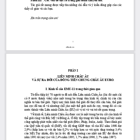
Phần
 III  : Các 
vấn
đề
đặt
 ra trong giai 
đoạn
chuyển
đổi.
Tác 
giả
rất
 mong 
được
tiếp
 thu 
những
chỉ
dẫn
 và ý 
kiến
đóng
 góp 
của
 các 
thầy
 cô giáo và các 
bạn.
Xin trân 
trọng
cảm
ơn!
1
zBook.vn
PHẦN
 I
LIÊN MINH CHÂU ÂU
VÀ 
SỰ
 RA 
ĐỜI
CỦA
ĐỒNG
TIỀN
 CHUNG CHÂU ÂU EURO.
I. Kinh 
tế
của
 EMU-11 trong 
thời
 gian qua
Từ
đầu
thập
kỷ
 70 
người
 ta 
đã
 nói 
đến
 Liên minh Châu Âu (lúc 
đó
mới
chỉ
có  9 
nước
  thành  viên) 
như
một
  trong  ba  trung  tâm  kinh 
tế,
  chính 
trị
của
chủ
nghĩa
tư
bản
thế
giới.
 Ngày nay tình hình 
thế
giới
đã
 thay 
đổi
căn
bản,
thế
giới
hai 
cực
đã
  tan  rã  và 
nhường
chỗ
  cho 
một
thế
giới
mới
đa
cực,
  trong 
đó
  có  các 
nước
 thành viên Liên minh Châu Âu (EU) có 
vị
 trí và vai trò 
rất
 quan 
trọng.
Về
 kinh 
tế,
 Liên minh Châu Âu 
được
 coi là 
một
 trong ba 
trụ
cột
của
 kinh 
tế
thế
giới
 cùng 
với
Bắc
Mỹ
 và 
Đông
 Á. 
Ở
đây
tập
 trung 
tới
bốn
 trong 
số
bảy
nước
công 
nghiệp
 phát 
triển
nhất
của
thế
giới
(Đức,
 Pháp, Italia, Anh). Theo 
đánh
 giá 
của
Quỹ
tiền
tệ
quốc
tế
  (IMF), 
tốc
độ
tăng
  GDP 
thực
tế
của
  EU 
năm
  1998 
đạt
2,9% 
(thấp
hơn
  so 
với
dự
  báo  0,2%  và 
thấp
hơn
  so 
với
mức
tăng
trưởng
  3,4% 
của
Mỹ).Tuy
  nhiên, 
đây
lại
  là 
tốc
độ
tăng
trưởng
  cao 
nhất
  mà  EU 
đạt
được
từ
năm
 1991 
tới
 nay (so 
với
 2,4% 
năm
 1995, 1,7% 
năm
 1996, 2,7% 
năm
 1997).