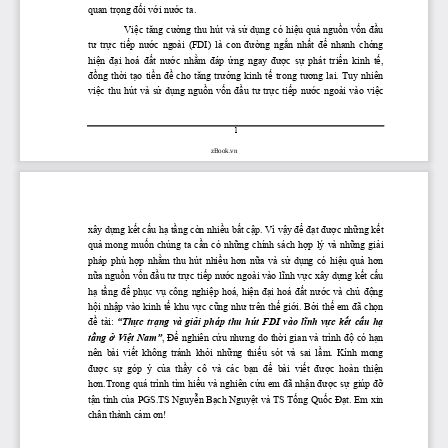
quan tr
ọ
ng 
đố
i v
ớ
i n
ướ
c ta.
       Vi
ệ
c  t
ă
ng  c
ườ
ng  thu  hút và s
ử
  d
ụ
ng  có  hi
ệ
u qu
ả
  ngu
ồ
n  v
ố
n 
đầ
u 
t
ư
  tr
ự
c  ti
ế
p  n
ướ
c  ngoài  (FDI)  là  con 
 đườ
ng  ng
ắ
n  nh
ấ
t 
 để
  nhanh  chóng 
hi
ệ
n 
 đạ
i  hoá 
 đấ
t  n
ướ
c  nh
ằ
m 
 đ
áp 
 ứ
ng  ngay 
 đượ
c  s
ự
  phát  tri
ể
n  kinh  t
ế
, 
đồ
ng  th
ờ
i  t
ạ
o  ti
ề
n 
đề
  cho  t
ă
ng  tr
ưở
ng  kinh  t
ế
  trong  t
ươ
ng  lai.  Tuy  nhiên 
vi
ệ
c  thu  hút  và  s
ử
  d
ụ
ng  ngu
ồ
n  v
ố
n 
đầ
u  t
ư
  tr
ự
c  ti
ế
p  n
ướ
c  ngoài  vào  vi
ệ
c 
1
zBook.vn
xây d
ự
ng k
ế
t c
ấ
u h
ạ
 t
ầ
ng còn nhi
ề
u b
ấ
t c
ậ
p. Vì v
ậ
y 
để
đạ
t 
đượ
c nh
ữ
ng k
ế
t 
qu
ả
  mong  mu
ố
n  chúng  ta  c
ầ
n  có  nh
ữ
ng  chính  sách  h
ợ
p  lý  và  nh
ữ
ng  gi
ả
i 
pháp  phù  h
ợ
p  nh
ằ
m  thu  hút  nhi
ề
u  h
ơ
n  n
ữ
a  và  s
ử
  d
ụ
ng  có  hi
ệ
u  qu
ả
  h
ơ
n 
n
ữ
a ngu
ồ
n v
ố
n 
đầ
u t
ư
 tr
ự
c ti
ế
p n
ướ
c ngoài vào l
ĩ
nh v
ự
c xây d
ự
ng k
ế
t c
ấ
u 
h
ạ
  t
ầ
ng 
để
  ph
ụ
c  v
ụ
  công  nghi
ệ
p  hoá,  hi
ệ
n 
đạ
i  hoá 
đấ
t  n
ướ
c  và  ch
ủ
độ
ng 
h
ộ
i nh
ậ
p vào kinh t
ế
 khu v
ự
c c
ũ
ng nh
ư
 trên th
ế
 gi
ớ
i. B
ở
i th
ế
 em 
đ
ã ch
ọ
n 
đề
  tài: 
 “Th
ự
c  tr
ạ
ng  và  gi
ả
i  pháp  thu  hút  FDI  vào  l
ĩ
nh  v
ự
c  k
ế
t  c
ấ
u  h
ạ
t
ầ
ng 
ở
 Vi
ệ
t Nam”
, 
Để
 nghiên c
ứ
u nh
ư
ng do th
ờ
i gian và trình 
độ
 có h
ạ
n 
nên  bài  vi
ế
t  không  tránh  kh
ỏ
i  nh
ữ
ng  thi
ế
u  sót  và  sai  l
ầ
m.  Kính  mong 
đượ
c  s
ự
  góp  ý  c
ủ
a  th
ầ
y  cô  và  các  b
ạ
n 
 để
  bài  vi
ế
t 
 đượ
c  hoàn  thi
ệ
n 
h
ơ
n.Trong quá trình tìm hi
ể
u và nghiên c
ứ
u em 
đ
ã nh
ậ
n 
đượ
c s
ự
 giúp 
đỡ
t
ậ
n tình c
ủ
a PGS.TS Nguy
ễ
n B
ạ
ch Nguy
ệ
t và TS T
ố
ng Qu
ố
c 
Đạ
t. Em xin 
chân thành c
ả
m 
ơ
n!