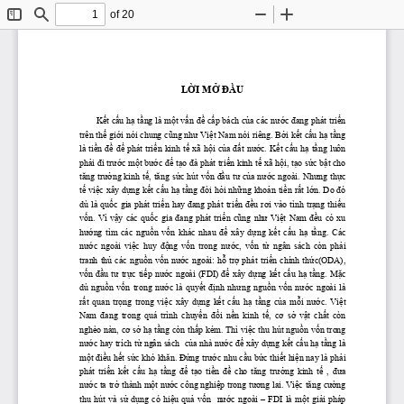
of 20
Toggle
Find
Zoom
Zoom
Sidebar
Out
In
L
Ờ
I M
Ở
ĐẦ
U
K
ế
t c
ấ
u h
ạ
 t
ầ
ng là m
ộ
t v
ấ
n 
đề
 c
ấ
p bách c
ủ
a các n
ướ
c 
đ
ang phát tri
ể
n 
trên th
ế
 gi
ớ
i nói chung c
ũ
ng nh
ư
 Vi
ệ
t Nam nói riêng. B
ở
i k
ế
t c
ấ
u h
ạ
 t
ầ
ng 
là ti
ề
n 
đề
để
 phát tri
ể
n kinh t
ế
 xã h
ộ
i c
ủ
a 
đấ
t n
ướ
c. K
ế
t c
ấ
u h
ạ
 t
ầ
ng luôn 
ph
ả
i 
đ
i tr
ướ
c m
ộ
t b
ướ
c 
để
 t
ạ
o 
đ
à phát tri
ể
n kinh t
ế
 xã h
ộ
i, t
ạ
o s
ứ
c b
ậ
t cho 
t
ă
ng tr
ưở
ng kinh t
ế
, t
ă
ng s
ứ
c hút v
ố
n 
đầ
u t
ư
 c
ủ
a n
ướ
c ngoài. Nh
ư
ng th
ự
c 
t
ế
 vi
ệ
c xây d
ự
ng k
ế
t c
ấ
u h
ạ
 t
ầ
ng 
đ
òi h
ỏ
i nh
ữ
ng kho
ả
n ti
ề
n r
ấ
t l
ớ
n. Do 
đ
ó 
dù  là  qu
ố
c  gia  phát  tri
ể
n  hay 
đ
ang  phát  tri
ể
n 
đề
u  r
ơ
i  vào  tình  tr
ạ
ng  thi
ế
u 
v
ố
n.  Vì  v
ậ
y  các  qu
ố
c  gia 
đ
ang  phát  tri
ể
n  c
ũ
ng  nh
ư
  Vi
ệ
t  Nam 
đề
u  có  xu 
h
ướ
ng  tìm  các  ngu
ồ
n  v
ố
n  khác  nhau 
 để
  xây  d
ự
ng  k
ế
t  c
ấ
u  h
ạ
  t
ầ
ng.  Các 
n
ướ
c  ngoài  vi
ệ
c  huy 
 độ
ng  v
ố
n  trong  n
ướ
c,  v
ố
n  t
ừ
  ngân  sách  còn  ph
ả
i 
tranh  th
ủ
  các  ngu
ồ
n  v
ố
n  n
ướ
c  ngoài:  h
ỗ
  tr
ợ
  phát  tri
ể
n  chính  th
ứ
c(ODA), 
v
ố
n 
đầ
u  t
ư
  tr
ự
c  ti
ế
p  n
ướ
c  ngoài  (FDI) 
để
  xây  d
ự
ng  k
ế
t  c
ấ
u  h
ạ
  t
ầ
ng.  M
ặ
c 
dù  ngu
ồ
n  v
ố
n  trong  n
ướ
c  là  quy
ế
t 
đị
nh  nh
ư
ng  ngu
ồ
n  v
ố
n  n
ướ
c  ngoài  là 
r
ấ
t  quan  tr
ọ
ng  trong  vi
ệ
c  xây  d
ự
ng  k
ế
t  c
ấ
u  h
ạ
  t
ầ
ng  c
ủ
a  m
ỗ
i  n
ướ
c.  Vi
ệ
t 
Nam 
 đ
ang  trong  quá  trình  chuy
ể
n 
 đổ
i  n
ề
n  kinh  t
ế
,  c
ơ
  s
ở
  v
ậ
t  ch
ấ
t  còn 
nghèo nàn, c
ơ
 s
ở
 h
ạ
 t
ầ
ng còn th
ấ
p kém. Thì vi
ệ
c thu hút ngu
ồ
n v
ố
n trong 
n
ướ
c hay trích t
ừ
 ngân sách  c
ủ
a nhà n
ướ
c 
để
 xây d
ự
ng k
ế
t c
ấ
u h
ạ
 t
ầ
ng là 
m
ộ
t 
đ
i
ề
u h
ế
t s
ứ
c khó kh
ă
n. 
Đứ
ng tr
ướ
c nhu c
ầ
u b
ứ
c thi
ế
t hi
ệ
n nay là ph
ả
i 
phát  tri
ể
n  k
ế
t  c
ấ
u  h
ạ
  t
ầ
ng 
 để
  t
ạ
o  ti
ề
n 
 đề
  cho  t
ă
ng  tr
ưở
ng  kinh  t
ế
  , 
 đư
a 
n
ướ
c ta tr
ở
 thành m
ộ
t n
ướ
c công nghi
ệ
p trong t
ươ
ng lai. Vi
ệ
c t
ă
ng c
ườ
ng 
thu  hút  và  s
ử
  d
ụ
ng  có  hi
ệ
u  qu
ả
  v
ố
n    n
ướ
c  ngoài  –  FDI  là  m
ộ
t  gi
ả
i  pháp 