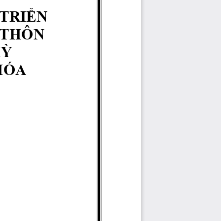
TRIỂN 
THÔN  
Ỳ  
HÓA