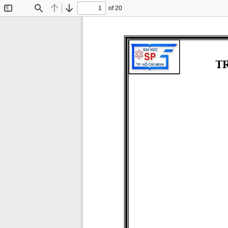
of 20
Toggle
Find
Previous
Next
Sidebar
T