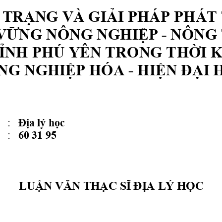
TRẠNG VÀ GIẢI PHÁP PHÁT 
 VỮNG NÔNG NGHIỆP - NÔNG 
ỈNH PHÚ YÊN TRONG THỜI K
NG NGHIỆP HÓA - HIỆN ĐẠI 
 : 
Địa lý học 
: 
60 31 95
LUẬN VĂN THẠC SĨ ÐỊA LÝ HỌC 