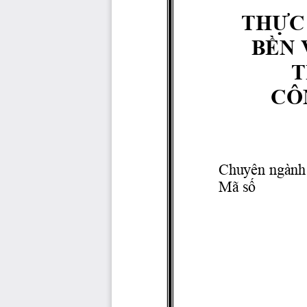
THỰC 
 BỀN
T
CÔ
Chuyên ngành  
Mã số 