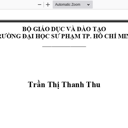
Zoom
Zoom
Out
In
BỘ GIÁO DỤC VÀ ĐÀO TẠO 
RƯỜNG ĐẠI HỌC SƯ PHẠM TP. HỒ CHÍ MI
______________ 
Trần Thị Thanh Thu 