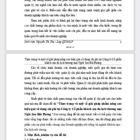
quản lý, tay nghề còn hạn chế, đầu tư nước ngoài chưa nhiều, các dịch vụ vui 
chơi giải trí còn ít. Điều này dẫn đến tình trạng 
cạnh tranh gay gắt giữa các 
doanh nghiệp khách sạn trên cùng địa bàn.
Xem xét, phân tích và đánh giá lại thực trạng sản xuất kinh doanh, nâng 
cao
chất lượng
sản phẩm dịch vụ của mình
là một việc làm cần thiết, trong đó 
quan trọng hơn hết là việc kiểm soát 
chi phí, đầu tư như thế nào để mang lại 
hiệu quả tốt nhất cho doanh nghiệp.
Sinh viên: Nguyễn Thị The 
–
Lớp QT1001P
1
zBook.vn
Thực trạng và một số giải pháp nâng cao hiệu quả sử dụng chi phí tại Công ty Cổ phần 
khách sạn du lịch thương mại Ngôi Sao Hải Phòng
Các  tổ  chức  kinh  doanh,  các  doanh  nghiệp,  một  quốc  gia  dù  theo  con 
đường phát triển nào thì việc quản lý chi phí như một hoạt động tất yếu khách 
quan. Tất cả đều phải hướng tới mụ
c tiêu cuối cùng 
là thu lợi để tái đầu tư cho 
tương lai, cạnh tranh, tồn tại và phát triển. Quản lý chi phí phải hiệu quả nhưng 
không được gây ảnh hưởng tới chất lượng sản phẩm mà doanh nghiệp khách sạn 
cung cấp.
Xuất phát từ tính chất quan tr
ọng của vấn đ
ề quản lý chi phí sao cho hiệu 
quả
mà em đã chọn đề tài 
“Thực trạng và một số giải pháp nhằm nâng cao 
hiệu quả
sử dụng chi phí tại Công ty Cổ phần khách sạn du lịch thƣơng mại 
Ngôi Sao Hải Phòng
”
.
Em mong r
ằ
ng đ
ề
tài này trư
ớ
c h
ế
t có th
ể
giúp cho b
ả
n 
thân 
t
ổ
ng h
ợ
p đư
ợ
c  t
ấ
t  c
ả
nh
ữ
ng  ki
ế
n  th
ứ
c đã h
ọ
c đư
ợ
c, sau đó đóng góp m
ộ
t 
ầ
ự
ể
ủ
ệ
ạ
ph
n vào s
phát tri
n chung c
a Doanh nghi
p nói riêng và ngành Khách s
n 
-
ị
Du l
ch nói chung. 
2.
Mục đích, nhiệm vụ của đề tài
2.1
. 
Mục đích