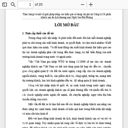
of 20
Toggle
Find
Zoom
Zoom
Sidebar
Out
In
Thực trạng và một số giải pháp nâng cao hiệu quả sử dụng chi phí tại Công ty Cổ phần 
khách sạn du lịch thương mại Ngôi Sao Hải Phòng
LỜI MỞ ĐẦU
1. Tính cấp thiết của đề tài
Trong công cuộc hội nhập và phát triển
đất nước đòi hỏi mỗi doanh nghiệp
phải tự chủ trong sản xuất kinh doanh,
tự quyết định,
tự chịu trách nhiệm về kết
quả thực hiện của mình.
Và để hoạt động sản xuất kinh doanh
đạ
t hiệu quả cao 
thì các doanh nghiệp phải chú trọng
đến thực trạng, xu thế
biến động của môi 
trường
kinh doanh trong nước và ngoài nước.
Việc  Việt  Nam  gia nhập  WTO
từ  tháng  11/2006
sẽ tạo  cho  các doanh 
nghiệp
khách sạn Việt Nam cơ hội
mở rộng quan hệ hợp tá
c đầu tư ,
chuyển 
giao công
nghệ quản lý
với đối tác nước ngoài, cung cấp
cho các doanh nghiệp 
nguồn khách,
trang thiết bị, sản phẩm dịch vụ,
công nghệ, thông tin, mạng lưới 
thị trường khách,
học hỏi kinh nghiệm đầu tư, 
kỹ năng quản lý kinh doanh...
Cùng  v
ới hội nhập kinh tế quốc
tế
,
sự cạnh tranh trong nước ngày càng 
quyết
liệt, các doanh nghiệp khách sạn
sẽ phải đương đầu với nhiều đối thủ
là 
các  doanh
nghiệp nước ngoài rất mạnh,
rất chuyên nghiệp,
ngay trên địa bàn 
truyền thống của
mình.
Một vấn đề đặt r
a là làm thế nào
để các doanh nghiệp khách sạn nâng cao
được năng lực cạnh tranh,
kinh doanh có hiệu quả hơn
trong điều kiện hội nhập 
và
toàn cầu hóa kinh tế.
Đối với hoạt động kinh doanh du lịch, kinh doanh khách sạn có vai trò và 
vị trí quan trọng. Tuy n
hiên quan hệ cung cầu về dịch vụ lưu trú là chưa tương 
xứng. Hệ thống khách sạn chỉ phát triển mạnh sau năm 1995 nên kinh nghiệm 