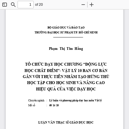
of 20
Toggle
Find
Zoom
Zoom
Sidebar
Out
In
B
Ộ
 GIÁO D
Ụ
C VÀ 
Đ
ÀO T
Ạ
O 
TR
ƯỜ
NG 
ĐẠ
I H
Ọ
C S
Ư
 PH
Ạ
M TP. H
Ồ
 CHÍ MINH 
Ph
ạ
m  Th
ị
  Thu  H
ằ
ng 
T
Ổ
 CH
Ứ
C D
Ạ
Y H
Ọ
C CH
ƯƠ
NG “
ĐỘ
NG L
Ự
C 
H
Ọ
C CH
Ấ
T 
Đ
I
Ể
M”- V
Ậ
T LÝ 10 BAN C
Ơ
 B
Ả
N 
G
Ắ
N V
Ớ
I TH
Ự
C TI
Ễ
N NH
Ằ
M T
Ạ
O H
Ứ
NG THÚ 
H
Ọ
C T
Ậ
P CHO H
Ọ
C SINH VÀ NÂNG CAO 
HI
Ệ
U QU
Ả
 C
Ủ
A VI
Ệ
C D
Ạ
Y H
Ọ
C 
Chuyên ngành   : 
Lý lu
ậ
n và ph
ươ
ng pháp d
ạ
y h
ọ
c môn V
ậ
t lý  
Mã s
ố
                :                
60 14 10
LU
Ậ
N V
Ă
N TH
Ạ
C S
Ĩ
 GIÁO D
Ụ
C H
Ọ
C 