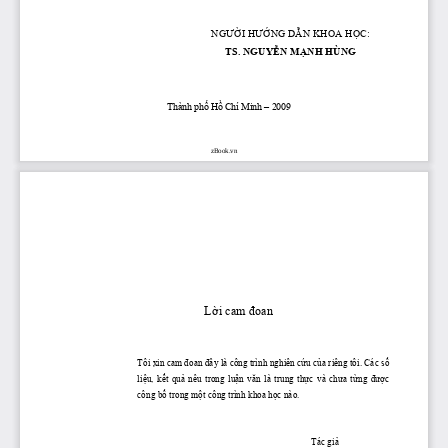
NG
ƯỜ
I H
ƯỚ
NG D
Ẫ
N KHOA H
Ọ
C: 
TS. NGUY
Ễ
N M
Ạ
NH HÙNG
Thành ph
ố
 H
ồ
 Chí Minh – 2009 
zBook.vn
L
ờ
i cam 
đ
oan 
Tôi xin cam 
đ
oan 
đ
ây là công trình nghiên c
ứ
u c
ủ
a riêng tôi. Các s
ố
li
ệ
u,  k
ế
t  qu
ả
  nêu  trong  lu
ậ
n  v
ă
n  là  trung  th
ự
c  và  ch
ư
a  t
ừ
ng 
đượ
c 
công b
ố
 trong m
ộ
t công trình khoa h
ọ
c nào. 
Tác gi
ả