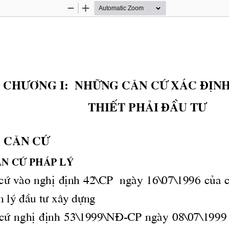
Zoom
Zoom
Out
In
Ch­¬ng
 I:  Nh÷ng c ̈n cø x ̧c ®Þ
thiÕt ph¶i ®Çu 
t­
 c ̈n cø 
̈n cø ph ̧p lý 
 cø vμo nghÞ ®Þnh 42\CP  ngμy 16\07\1996 cña 
n lý ®Çu 
t­
 x©y dùng 
n cø nghÞ ®Þnh 53\1999\N§-CP ngμy 08\07\1999