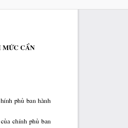
nh møc cÇn
chÝnh phñ ban hμnh 
 cña chÝnh phñ ban 