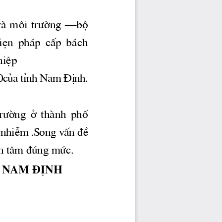
vμ m«i 
tr­êng
 –bé 
 ph ̧p  cÊp  b ̧ch 
hiÖp 
010cña tØnh Nam §Þnh. 
tr­êng
  ë  thμnh  phè 
 nhiÔm .Song vÊn ®Ò 
n t©m ®óng møc. 
 nam ®Þnh 