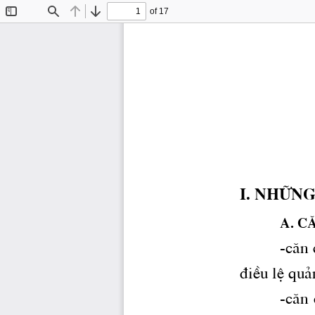
of 17
Toggle
Find
Previous
Next
Sidebar
I. nh÷ng
A. c 
-c ̈n
®iÒu lÖ qu¶
-c ̈