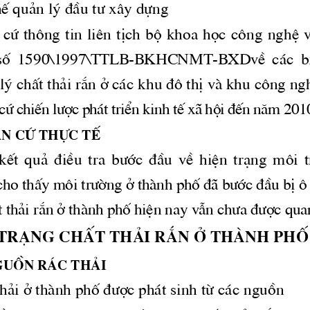
Õ qu¶n lý ®Çu 
t­
 x©y dùng 
n cø th«ng tin liªn tÞch bé khoa häc c«ng nghÖ 
 sè  1590\1997\TTLB-BKHCNMT-BXDvÒ  c ̧c  biÑn 
lý chÊt th¶i r¾n ë c ̧c khu ®« thÞ vμ khu c«ng ng
 cø chiÕn l
îc ph ̧t triÓn kinh tÕ x· héi ®Õn n ̈m 2
 ̈n cø thùc tÕ
Õt  qu¶  ®iÒu  tra 
 b­íc
  ®Çu  vÒ  hiÖn  tr¹ng  m«i 
 
ho thÊy m«i tr
êng ë thμnh phè ®· b
íc ®Çu bÞ «
t th¶i r¾n ë thμnh phè hiÖn nay vÉn ch
a ®
îc qua
Ön tr¹ng chÊt th¶i r¾n ë thμnh phè
guån r ̧c th¶i 
th¶i ë thμnh phè 
®­îc
 ph ̧t sinh tõ c ̧c nguån 