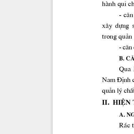
hμnh qui ch
- c ̈
x©y  dùng 
trong qu¶n 
- c ̈n
B. c
Qua  k
Nam §Þnh c
qu¶n lý chÊ
II.  hi
a. n
R ̧c 