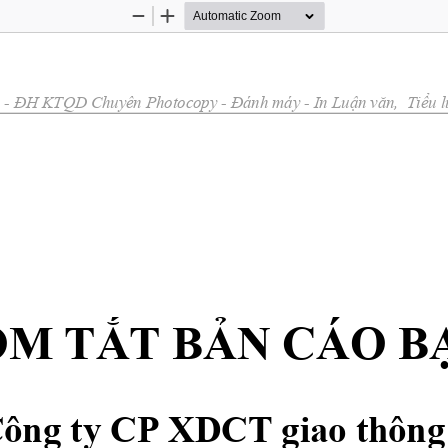
Zoom
Zoom
Out
In
 - 
ĐH
 KTQD Chuyên Photocopy - 
Đánh
 máy - In 
Luận
văn,
Tiểu
l
ÓM 
TẮT
BẢN
 CÁO 
B
ông ty CP XDCT giao thông