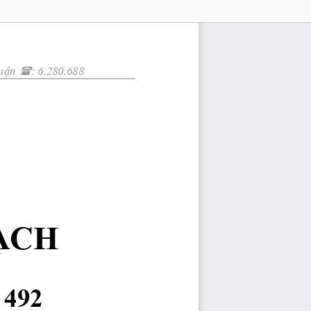

uận
: 6.280.688
ẠCH
 492