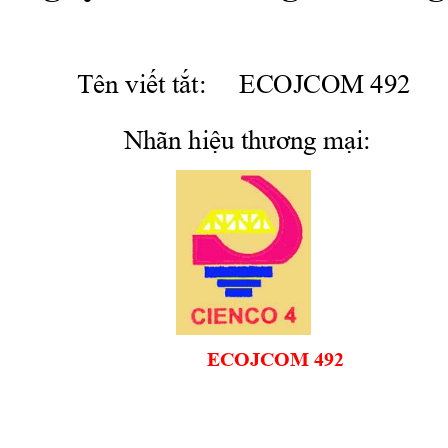
             Tên 
viết
tắt:
     ECOJCOM 492
                    Nhãn 
hiệu
 th
ươ
ng 
mại:
      ECOJCOM 492