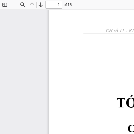
of 18
Toggle
Find
Previous
Next
Sidebar
CH 
số
 11 - B1
T
C