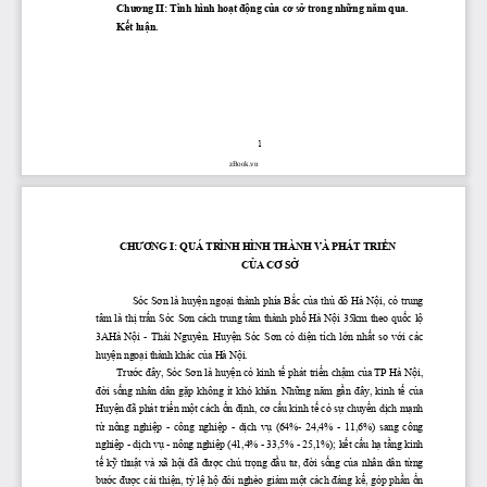
Chương
 II: Tình hình 
hoạt
động
của
cơ
sở
 trong 
những
năm
 qua.
Kết
luận.
1
zBook.vn
CHƯƠNG
 I: QUÁ TRÌNH HÌNH THÀNH VÀ PHÁT 
TRIỂN
CỦA
CƠ
SỞ
      Sóc 
Sơn
 là 
huyện
ngoại
 thành phía 
Bắc
của
thủ
đô
 Hà 
Nội,
 có trung 
tâm là 
thị
trấn
 Sóc 
Sơn
 cách trung tâm thành 
phố
 Hà 
Nội
 35km theo 
quốc
lộ
3AHà 
Nội
  -  Thái  Nguyên. 
Huyện
  Sóc 
Sơn
  có 
diện
  tích 
lớn
nhất
  so 
với
  các 
huyện
ngoại
 thành khác 
của
 Hà 
Nội.
Trước
đây,
 Sóc 
Sơn
 là 
huyện
 có kinh 
tế
 phát 
triển
chậm
của
 TP Hà 
Nội,
đời
sống
  nhân  dân 
gặp
  không  ít  khó 
khăn.
Những
năm
gần
đây,
  kinh 
tế
của
Huyện
đã
 phát 
triển
một
 cách 
ổn
định,
cơ
cấu
 kinh 
tế
 có 
sự
chuyển
dịch
mạnh
từ
  nông 
 nghiệp
  -  công 
 nghiệp
  - 
 dịch
 vụ
  (64%-  24,4%  -  11,6%)  sang  công 
nghiệp
 - 
dịch
vụ
 - nông 
nghiệp
 (41,4% - 33,5% - 25,1%); 
kết
cấu
hạ
tầng
 kinh 
tế
kỹ
thuật
  và  xã 
hội
đã
được
  chú 
trọng
đầu
tư,
đời
sống
của
  nhân  dân 
từng
bước
được
cải
thiện,
tỷ
lệ
hộ
đói
 nghèo 
giảm
một
 cách 
đáng
kể,
 góp 
phần
ổn