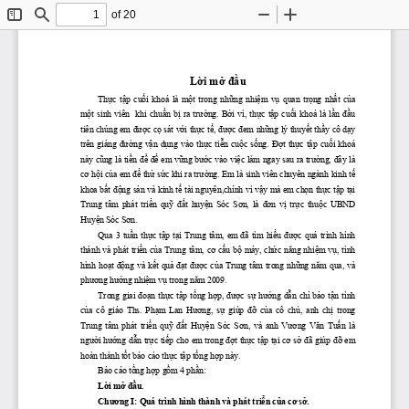
of 20
Toggle
Find
Zoom
Zoom
Sidebar
Out
In
Lời
mở
đầu
Thực
tập
cuối
  khoá  là 
một
  trong 
những
nhiệm
vụ
  quan 
trọng
nhất
của
một
  sinh  viên    khi 
chuẩn
bị
  ra 
trường.
Bởi
  vì, 
thực
tập
cuối
  khoá  là 
lần
đầu
tiên chúng em 
được
cọ
 sát 
với
thực
tế,
được
đem
những
 lý 
thuyết
thầy
 cô 
dạy
trên 
giảng
đường
vận
dụng
  vào 
thực
tiễn
cuộc
sống.
Đợt
thực
tập
cuối
  khoá 
này 
cũng
 là 
tiền
đề
để
 em 
vững
bước
 vào 
việc
 làm ngay sau ra 
trường,
đây
 là 
cơ
hội
của
 em 
để
thử
sức
 khi ra 
trường.
 Em là sinh viên chuyên ngành kinh 
tế
khoa 
bất
động
sản
 và kinh 
tế
 tài nguyên,chính vì 
vậy
 mà em 
chọn
thực
tập
tại
Trung  tâm  phát 
 triển
 quỹ
 đất
 huyện
  Sóc 
 Sơn,
  là 
 đơn
 vị
 trực
 thuộc
  UBND 
Huyện
 Sóc 
Sơn.
Qua  3 
tuần
thực
tập
tại
  Trung  tâm,  em 
đã
  tìm 
hiểu
được
  quá  trình  hính 
thành và phát 
triển
của
 Trung tâm, 
cơ
cấu
bộ
 máy, 
chức
năng
nhiệm
vụ,
 tình 
hình 
hoạt
động
 và 
kết
quả
đạt
được
của
 Trung tâm trong 
những
năm
 qua, và 
phương
hướng
nhiệm
vụ
 trong 
năm
 2009.
Trong giai 
đoạn
thực
tập
tổng
hợp,
được
sự
hướng
dẫn
chỉ
bảo
tận
 tình 
của
  cô  giáo  Ths. 
 Phạm
  Lan 
 Hương,
 sự
  giúp 
 đỡ
 của
  cô  chú,  anh 
 chị
  trong 
Trung  tâm  phát 
triển
quỹ
đất
Huyện
  Sóc 
Sơn,
  và  anh 
Vương
Văn
Tuấn
  là 
người
hướng
dẫn
trực
tiếp
 cho em trong 
đợt
thực
tập
tại
cơ
sở
đã
 giúp 
đỡ
 em 
hoàn thành 
tốt
 báo cáo 
thực
tập
tổng
hợp
 này.
Báo cáo 
tổng
hợp
gồm
 4 
phần:
Lời
mở
đầu.
Chương
 I: Quá trình hình thành và phát 
triển
của
cơ
sở.