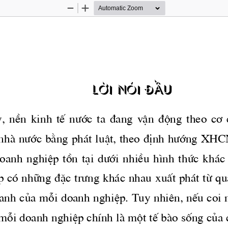
Zoom
Zoom
Out
In
Lêi nãi ®Çu
  nÒn  kinh  tÕ 
n­íc
  ta  ®ang  vËn  ®éng  theo  c¬  
nhμ 
n­íc
 b»ng ph ̧t luËt, theo ®Þnh 
h­íng
 XHCN
doanh  nghiÖp  tån  t¹i 
d­íi
  nhiÒu  h×nh  thøc  kh ̧c
p cã nh÷ng ®Æc 
tr­ng
 kh ̧c nhau xuÊt ph ̧t tõ 
anh cña mçi doanh nghiÖp. Tuy nhiªn, nÕu coi n
 mçi doanh nghiÖp chÝnh lμ mét tÕ bμo sèng cña c