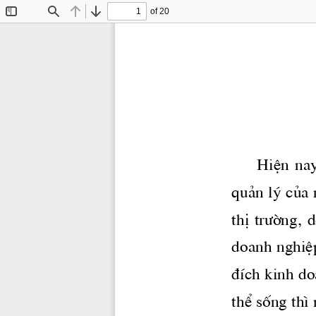
of 20
Toggle
Find
Previous
Next
Sidebar
HiÖn  nay,
qu¶n lý cña 
thÞ 
tr­êng,
  
doanh nghiÖ
®Ých kinh do
thÓ sèng th×