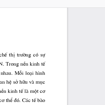
chÕ  thÞ 
tr­êng
  cã  sù 
. Trong nÒn kinh tÕ 
  nhau.  Mçi  lo¹i  h×nh 
quan hÖ së h÷u vμ môc 
Òn kinh tÕ lμ mét c¬ 
¬ thÓ ®ã. C ̧c tÕ bμo 