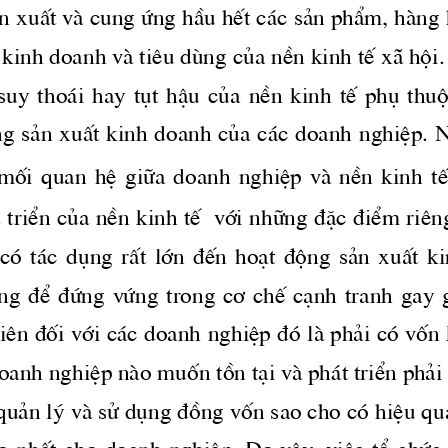
¶n xuÊt vμ cung øng hÇu hÕt c ̧c s¶n phÈm, hμng 
kinh doanh vμ tiªu dïng cña nÒn kinh tÕ x· héi. D
 suy  tho ̧i  hay  tôt  hËu  cña  nÒn  kinh  tÕ  phô  thu
g s¶n xuÊt kinh doanh cña c ̧c doanh nghiÖp. 
N
mèi  quan  hÖ  gi÷a  doanh  nghiÖp  vμ  nÒn  kinh  tÕ
̧t triÓn cña nÒn kinh tÕ  víi nh÷ng ®Æc ®iÓm riªn
ã  t ̧c  dông  rÊt  lín  ®Õn  ho¹t  ®éng  s¶n  xuÊt  
ng
  ®Ó  ®øng  vøng  trong  c¬  chÕ  c¹nh  tranh  gay  g
tiªn ®èi víi c ̧c doanh nghiÖp ®ã lμ ph¶i cã vèn
oanh nghiÖp nμo muèn tån t¹i vμ ph ̧t triÓn ph¶i
 qu¶n lý vμ sö dông ®ång vèn sao cho cã hiÖu qu