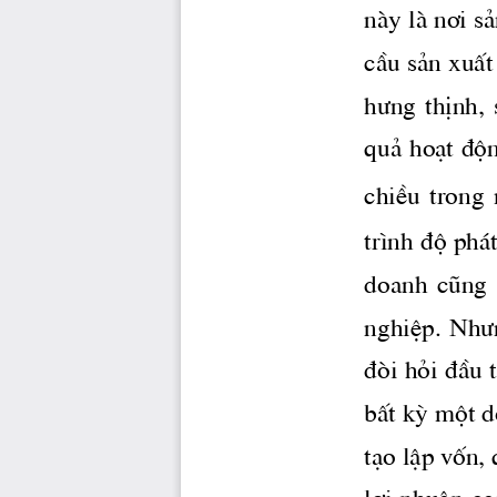
nμy lμ n¬i s
cÇu s¶n xuÊt 
h­ng
  thÞnh, 
qu¶ ho¹t ®én
chiÒu  trong  
tr×nh ®é ph 
doanh  còng  c
nghiÖp. 
Nh­
®ßi hái ®Çu 
bÊt kú mét d
t¹o lËp vèn,