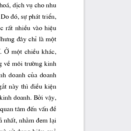
ho ̧, dÞch vô cho nhu 
o ®ã, sù ph ̧t triÓn, 
éc  rÊt  nhiÒu  vμo  hiÖu 
h­ng
 ®©y chØ lμ mét 
. 
  mét  chiÒu  kh ̧c, 
ë
g vÒ m«i 
tr­êng
 kinh 
kinh  doanh  cña  doanh 
¾t  nμy  th×  ®iÒu  kiÖn 
 kinh doanh. Bëi vËy, 
 quan t©m ®Õn vÊn ®Ò 
¶ nhÊt, nh»m ®em l¹i 