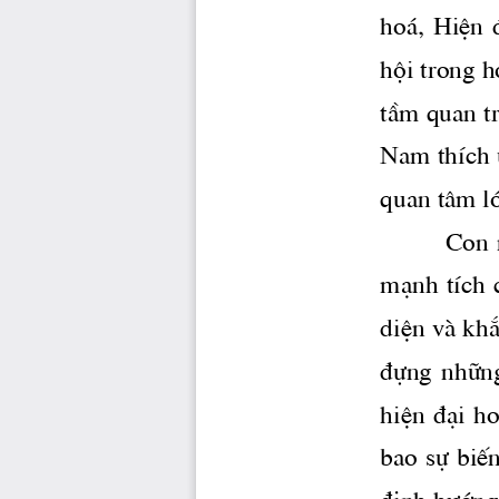
ho ̧,  HiÖn  
héi trong h
tÇm quan tr
Nam thÝch 
quan t©m l
  Con 
m¹nh tÝch 
diÖn vμ kh¾
®ùng  nh÷ng 
hiÖn ®¹i ho
bao sù biÕ