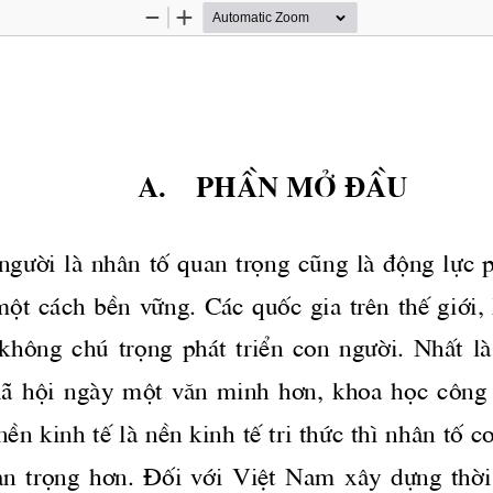
Zoom
Zoom
Out
In
A.    PHÇN Më §ÇU
ng­êi
 lμ nh©n tè quan träng còng lμ ®éng lùc ph
ét c ̧ch bÒn v÷ng. C ̧c quèc gia trªn thÕ giíi
 kh«ng  chó  träng  ph ̧t  triÓn  con 
ng­êi.
  NhÊt  lμ
x·  héi  ngμy  mét  v ̈n  minh  h¬n,  khoa  häc  c«ng
 nÒn kinh tÕ lμ nÒn kinh tÕ tri thøc th× nh©n tè c
an  träng  h¬n.  §èi  víi  ViÖt  Nam  x©y  dùng  thêi