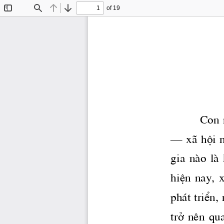
of 19
Toggle
Find
Previous
Next
Sidebar
  Con 
– x· héi m
gia  nμo  lμ 
hiÖn  nay,  
ph ̧t triÓn,
trë  nªn  qu