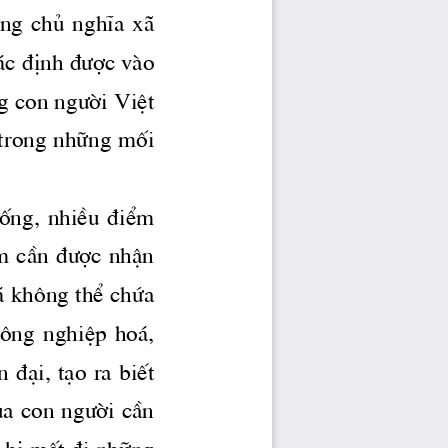
ùng  chñ  nghÜa  x· 
 ̧c ®Þnh 
®­îc
 vμo 
g con 
ng­êi
 ViÖt 
 trong nh÷ng mèi 
thèng,  nhiÒu  ®iÓm 
m cÇn 
®­îc
 nhËn 
 ̧ kh«ng thÓ chøa 
«ng  nghiÖp  ho ̧, 
 ®¹i, t¹o ra biÕt 
ña con 
ng­êi
 cÇn 