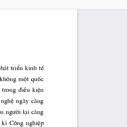
 ̧t triÓn kinh tÕ 
, kh«ng mét quèc 
  trong  ®iÒu  kiÖn 
  nghÖ  ngμy  cμng 
on 
ng­êi
 l¹i cμng 
  k×  C«ng  nghiÖp 