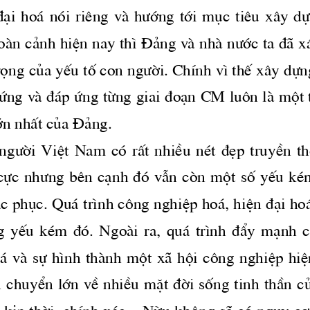
®¹i  ho ̧  nãi  riªng  vμ 
h­íng
  tíi  môc  tiªu  x©y  d
oμn c¶nh hiÖn nay th× §¶ng vμ nhμ 
n­íc
 ta ®· x
äng cña yÕu tè con 
ng­êi.
 ChÝnh v× thÕ x©y dùn
øng vμ ® ̧p øng tõng giai ®o¹n CM lu«n lμ mét
ín nhÊt cña §¶ng.
ng­êi
  ViÖt  Nam  cã  rÊt  nhiÒu  nÐt  ®Ñp  truyÒn  
cùc 
nh­ng
 bªn c¹nh ®ã vÉn cßn mét sè yÕu kÐ
c phôc. Qu ̧ tr×nh c«ng nghiÖp ho ̧, hiÖn ®¹i ho
 yÕu  kÐm  ®ã.  Ngoμi  ra,  qu ̧  tr×nh  ®Èy  m¹nh  c
 ̧ vμ sù h×nh thμnh mét x· héi c«ng nghiÖp hiÖn
n chuyÓn lín vÒ nhiÒu mÆt ®êi sèng tinh thÇn c