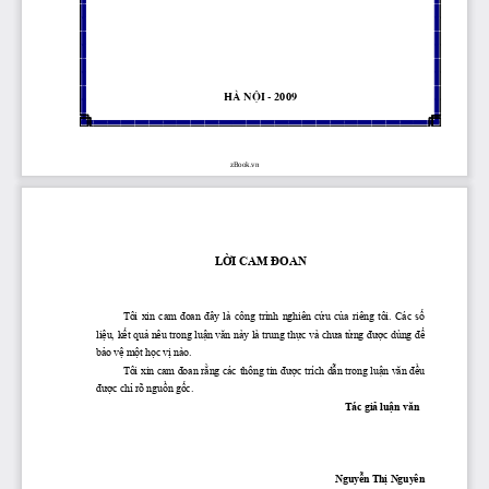
Hμ Néi - 2009
zBook.vn
LỜI
 CAM 
ĐOAN
Tôi  xin  cam 
 đoan
 đây
  là  công  trình  nghiên 
 cứu
 của
  riêng  tôi.  Các 
 số
liệu,
kết
quả
 nêu trong 
luận
văn
 này là trung 
thực
 và 
chưa
từng
được
 dùng 
để
bảo
vệ
một
học
vị
 nào.
Tôi xin cam 
đoan
rằng
 các thông tin 
được
 trích 
dẫn
 trong 
luận
văn
đều
được
chỉ
 rõ 
nguồn
gốc.
                                                                                               Tác 
giả
luận
văn
Nguyễn
Thị
 Nguyên 