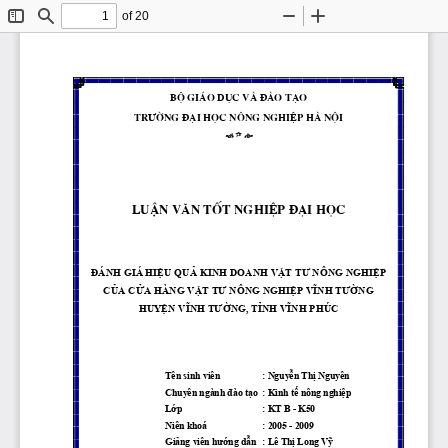
of 20
Toggle
Find
Zoom
Zoom
Sidebar
Out
In
bé gi ̧o dôc vμ ®μo t¹o
tr­êng
 ®¹I häc n«ng nghiÖp hμ néi 



LuËn v ̈n tèt nghiÖp §¹I HäC
ĐÁNH
 GIÁ 
HIỆU
QUẢ
 KINH DOANH 
VẬT
TƯ
 NÔNG 
NGHIỆP
CỦA
CỬA
 HÀNG 
VẬT
TƯ
 NÔNG 
NGHIỆP
VĨNH
TƯỜNG
HUYỆN
VĨNH
TƯỜNG,
TỈNH
VĨNH
 PHÚC
Tên sinh viên
: 
Nguyễn
Thị
 Nguyên
Chuyên ngành 
đ
ào 
tạo
  : Kinh 
tế
 nông 
nghiệp
Lớp
: KT B - K50
Niên khoá
: 2005 - 2009
Giảng
 viên h
ướng
dẫn
  : Lê 
Thị
 Long 
Vỹ