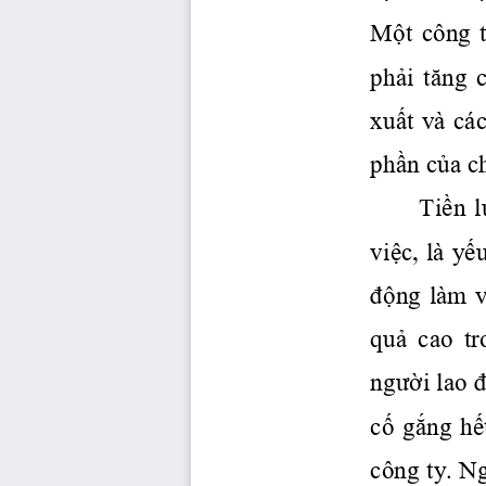
Một
  công  
phải
tăng
xuất
 và các
phần
của
 c
Tiền
l
việc,
 là 
yế
động
 làm 
v
quả
  cao  t
người
 lao 
cố
gắng
hế
công ty. 
N