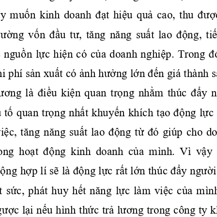
ty 
muốn
  kinh  doanh 
đạt
hiệu
quả
  cao,  thu 
đượ
cường
vốn
đầu
tư,
tăng
năng
suất
  lao 
động,
tiế
 
nguồn
lực
hiện
 có 
của
 doanh 
nghiệp.
 Trong 
đ
hi phí 
sản
xuất
 có 
ảnh
hưởng
lớn
đến
 giá thành 
s
ương
  là 
điều
kiện
  quan 
trọng
nhằm
  thúc 
đẩy
n
u
tố
 quan 
trọng
nhất
khuyến
 khích 
tạo
động
lực
iệc,
tăng
năng
suất
 lao 
động
từ
đó
 giúp cho d
rong 
 hoạt
 động
  kinh  doanh 
 của
  mình.  Vì 
 vậy
động
hợp
 lí 
sẽ
 là 
động
lực
rất
lớn
 thúc 
đẩy
người
t
sức,
  phát  huy 
hết
năng
lực
  làm 
việc
của
  mìn
gược
lại
nếu
 hình 
thức
trả
lương
 trong công ty 