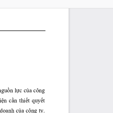
nguồn
lực
của
 công 
iện
cần
thiết
quyết
 doanh 
của
 công ty. 