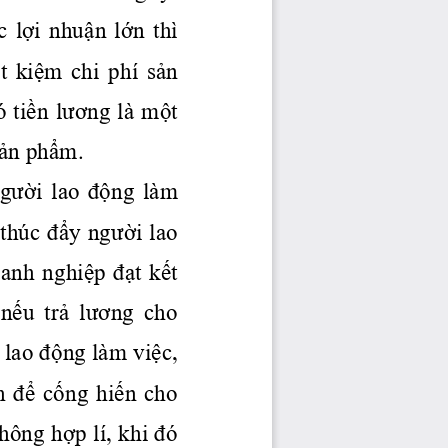
c
lợi
nhuận
lớn
  thì 
t
kiệm
  chi  phí 
sản
ó
tiền
lương
 là 
một
ản
phẩm.
gười
  lao 
động
  làm 
 thúc 
đẩy
người
 lao 
oanh 
nghiệp
đạt
kết
 nếu
 trả
 lương
  cho 
 lao 
động
 làm 
việc,
h 
để
cống
hiến
  cho 
không 
hợp
 lí, khi 
đó