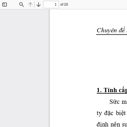
of 20
Toggle
Find
Previous
Next
Sidebar
Chuyên 
đề
1. Tính 
cấ
Sức
m
ty 
đặc
biệt
định
 nên 
s