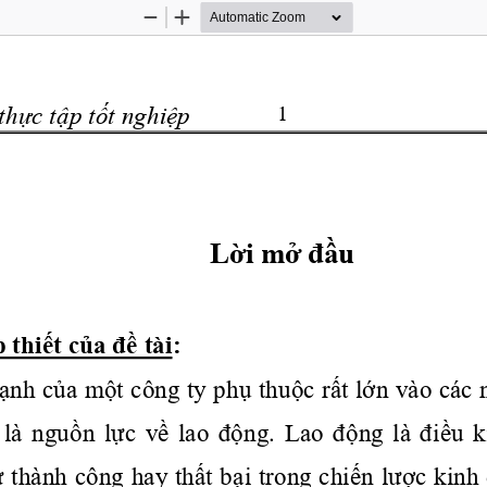
Zoom
Zoom
Out
In
thực
tập
tốt
nghiệp
1
Lời
mở
đầu
p
thiết
của
đề
 tài:
ạnh
của
một
 công ty 
phụ
thuộc
rất
lớn
 vào các 
  là 
nguồn
lực
về
  lao 
động.
  Lao 
động
  là 
điều
k
ự
 thành công hay 
thất
bại
 trong 
chiến
lược
 kinh