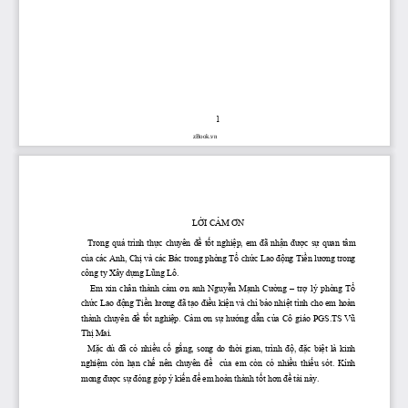
1
zBook.vn
LỜI
CẢM
ƠN
   Trong  quá  trình 
thực
  chuyên 
đề
tốt
nghiệp,
  em 
đã
nhận
được
sự
  quan  tâm 
của
 các Anh, 
Chị
 và các Bác trong phòng 
Tổ
chức
 Lao 
động
Tiền
lương
 trong 
công ty Xây 
dựng
Lũng
 Lô.
    Em  xin  chân  thành 
cảm
ơn
  anh 
Nguyễn
Mạnh
Cường
  – 
trợ
  lý  phòng 
Tổ
chức
 Lao 
động
Tiền
lương
đã
tạo
điều
kiện
 và 
chỉ
bảo
nhiệt
 tình cho em hoàn 
thành  chuyên 
đề
tốt
nghiệp.
Cảm
ơn
sự
hướng
dẫn
của
  Cô  giáo  PGS.TS 
Vũ
Thị
 Mai.
Mặc
  dù 
đã
  có 
nhiều
cố
gắng,
  song  do 
thời
  gian,  trình 
độ,
đặc
biệt
  là  kinh 
nghiệm
  còn 
 hạn
 chế
  nên  chuyên 
 đề
 của
  em  còn  có 
 nhiều
 thiếu
  sót.  Kính 
mong 
được
sự
đóng
 góp ý 
kiến
để
 em hoàn thành 
tốt
hơn
đề
 tài này.