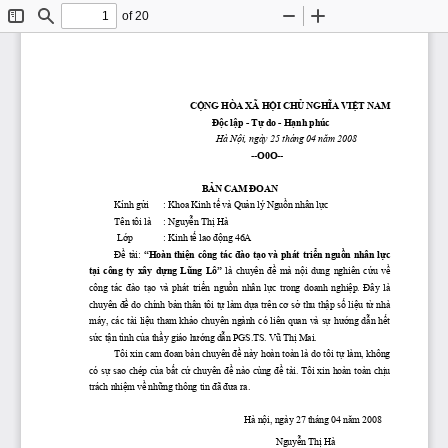
of 20
Toggle
Find
Zoom
Zoom
Sidebar
Out
In
CỘNG
 HÒA XÃ 
HỘI
CHỦ
NGHĨA
VIỆT
 NAM
Độc
lập
 - 
Tự
 do - 
Hạnh
 phúc
                                       Hà 
Nội,
 ngày 25 tháng 04 
năm
 2008
                       --
O0O
--
BẢN
 CAM 
ĐOAN
Kính 
gửi
      : Khoa Kinh 
tế
 và 
Quản
 lý 
Nguồn
 nhân 
lực
Tên tôi là
: 
Nguyễn
Thị
 Hà
Lớp
             : Kinh 
tế
 lao 
động
 46A
Đề
 tài: 
“Hoàn 
thiện
 công tác 
đào
tạo
 và phát 
triển
nguồn
 nhân 
lực
tại
  công  ty  xây 
dựng
Lũng
  Lô”
  là  chuyên 
đề
  mà 
nội
  dung  nghiên 
cứu
về
công  tác 
đào
tạo
  và  phát 
triển
nguồn
  nhân 
lực
  trong  doanh 
nghiệp.
Đây
  là 
chuyên 
đề
 do chính 
bản
 thân tôi 
tự
 làm 
dựa
 trên 
cơ
sở
 thu 
thập
số
liệu
từ
 nhà 
máy, các tài 
liệu
 tham 
khảo
 chuyên ngành có liên quan và 
sự
hướng
dẫn
hết
sức
tận
 tình 
của
thầy
 giáo 
hướng
dẫn
 PGS.TS. 
Vũ
Thị
 Mai. 
Tôi xin cam 
đoan
bản
 chuyên 
đề
 này hoàn toàn là do tôi 
tự
 làm, không 
có 
sự
 sao chép 
của
bất
cứ
 chuyên 
đề
 nào cùng 
đề
 tài. Tôi xin hoàn toàn 
chịu
trách 
nhiệm
về
những
 thông tin 
đã
đưa
 ra.
Hà 
nội,
 ngày 27 tháng 04 
năm
 2008
Nguyễn
Thị
 Hà