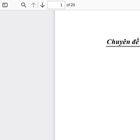
of 20
Toggle
Find
Previous
Next
Sidebar
Chuyên 
đề