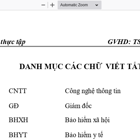
Zoom
Zoom
Out
In
thực
tập
 GVHD: TS
DANH 
MỤC
 CÁC 
CHỮ
VIẾT
TẮ
CNTT
Công 
nghệ
 thông tin
GĐ
Giám 
đốc
BHXH
Bảo
hiểm
 xã 
hội
BHYT
Bảo
hiểm
 y 
tế