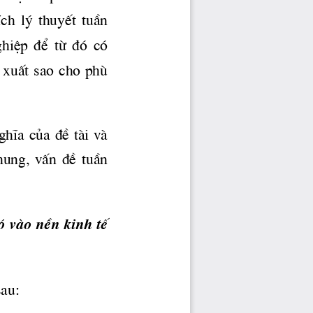
Ých  lý  thuyÕt  tuÇn 
hiÖp  ®Ó  tõ  ®ã  cã 
 xuÊt sao cho phï 
ghÜa cña ®Ò tμi vμ 
hung,  vÊn  ®Ò  tuÇn 
 vμo nÒn kinh tÕ 
sau: