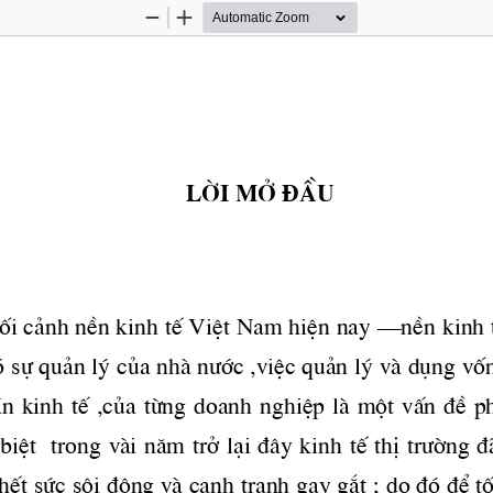
Zoom
Zoom
Out
In
Lêi më ®Çu
èi c¶nh nÒn kinh tÕ ViÖt Nam hiÖn nay –nÒn kinh tÕ
ã sù qu¶n lý cña nhμ 
n­íc
 ,viÖc qu¶n lý vμ dông vè
  kinh  tÕ  ,cña  tõng  doanh  nghiÖp  lμ  mét  vÊn  ®Ò  ph
biÖt  trong vμi n ̈m trë l¹i ®©y kinh tÕ thÞ 
tr­êng
 ®
 hÕt søc s«i ®éng vμ c¹nh tranh gay g¾t ; do ®ã ®Ó tèn