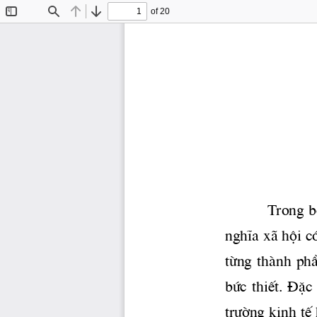
of 20
Toggle
Find
Previous
Next
Sidebar
Trong b
nghÜa x· héi c
tõng  thμnh  phÇn
bøc thiÕt. §Æc 
tr­êng
 kinh tÕ