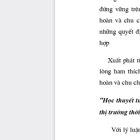
®øng  v÷ng  trªn
hoμn  vμ  chu  
nh÷ng quyÕt ®Þ
hîp
     XuÊt ph ̧t
lßng  ham  thÝch 
hoμn vμ chu ch
“
Häc thuyÕt t
thÞ 
tr­êng
 thê
 Víi lý luË