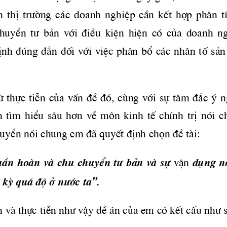
  thÞ 
tr­êng
  c ̧c  doanh  nghiÖp  cÇn  kÕt  hîp  ph©n  t
chuyÓn 
 t­
  b¶n  víi  ®iÒu  kiÖn  hiÖn  cã  cña  doanh  ng
nh ®óng ®¾n ®èi víi viÖc ph©n bæ c ̧c nh©n tè s¶n
 tõ thùc tiÔn cña vÊn ®Ò ®ã, cïng víi sù t©m ®¾c ý n
 t×m  hiÓu  s©u  h¬n  vÒ  m«n  kinh  tÕ  chÝnh  trÞ  nãi  c
uyÓn nãi chung em ®· quyÕt ®Þnh chän ®Ò tμi:
uÇn hoμn vμ chu chuyÓn 
t­
 b¶n vμ sù
 vËn 
dông nã
”
i kú qu ̧ ®é ë 
n­íc
 ta
.
n vμ thùc tiÔn 
nh­
 vËy ®Ò  ̧n cña em cã kÕt cÊu 
nh­
 