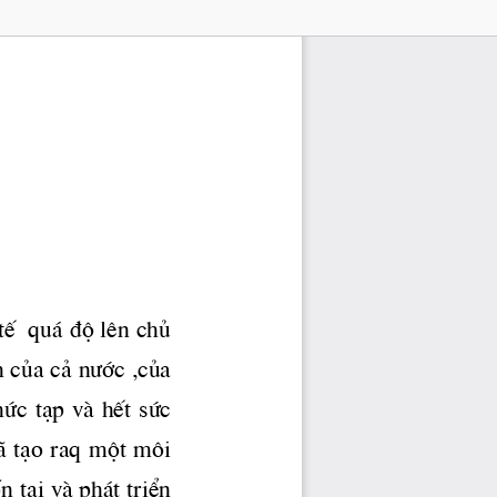
  qu ̧ ®é lªn chñ 
n cña c¶ 
n­íc
 ,cña 
øc  t¹p  vμ  hÕt  søc 
· t¹o raq mét m«i 
 t¹i vμ ph ̧t triÓn 