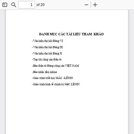
of 20
Toggle
Find
Zoom
Zoom
Sidebar
Out
In
DANH 
MỤC
 CÁC TÀI 
LIỆU
 THAM  
KHẢO
-Văn
kiện
đại
hội
Đảng
 VI
-Văn
kiện
đại
hội
Đảng
 IX
-Văn
kiện
đại
hội
Đảng
 X
-Tap chí 
cộng
sản
điện
tử
-Báo 
điện
tử
Đảng
cộng
sản
VIỆT
 NAM
-Báo nhân dân online
-Gíao trình 
triết
học
 MÁC –LÊNIN
-Giáo trình kinh 
tế
 chính 
trị
 MáC LÊNIN