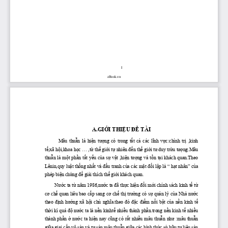
1
zBook.vn
A.GIỚI
THIỆU
ĐỀ
 TÀI 
   Mâu 
thuẫn
  là 
hiện
tượng
  có  trong 
tất
cả
  các 
lĩnh
vực:chính
trị
  ,kinh 
tế,xã
hội,khoa
học
 ... 
,từ
thế
giới
tự
 nhiên 
đến
thế
giới
tư
 duy 
trừu
tượng.Mâu
thuẫn
 là 
một
phần
tất
yếu
của
sự
vật
,hiện
tượng
 và 
tồn
tại
 khách quan.Theo  
Lênin,quy 
luật
thống
nhất
 và 
đấu
 tranh 
của
 các 
mặt
đối
lập
 là “ 
hạt
 nhân” 
của
phép 
biện
chứng
để
giải
 thích 
thế
giới
 khách quan.
Nước
 ta 
từ
năm
1986,nước
 ta 
đã
thực
hiện
đổi
mới
 chính sách kinh 
tế
từ
cơ
chế
 quan liêu bao 
cấp
 sang 
cơ
chế
thị
trường
 có 
sự
quản
 lý 
của
 Nhà 
nước
theo 
định
hướng
  xã 
hội
chủ
nghĩa.theo
đó
đặc
điểm
nổi
bật
của
nền
  kinh 
tế
thời
 kì quá 
độ
nước
 ta là 
nền
kinhtế
nhiều
 thành 
phần.trong
nền
 kinh 
tế
nhiều
thành 
phần
ở
nước
  ta 
hiện
  nay 
cũng
  có 
rất
nhiều
  mâu 
thuẫn
như
  :mâu 
thuẫn
giữa
 giai 
cấp
 vô 
sản
 và 
tư
sản,mâu
thuẫn
giữa
 các hình 
thức
sở
hữu
tư
liệu
sản