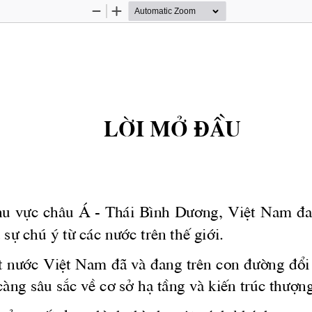
Zoom
Zoom
Out
In
Lêi Më ®Çu
u vùc ch©u 
 - Th ̧i B×nh 
D­¬ng,
 ViÖt Nam ®a
 ̧
 sù chó ý tõ c ̧c 
n­íc
 trªn thÕ giíi. 
t 
n­íc
 ViÖt Nam ®· vμ ®ang trªn con 
®­êng
 ®æi
μng s©u s¾c vÒ c¬ së h¹ tÇng vμ kiÕn tróc 
th­în