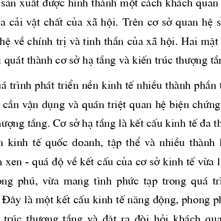
s¶n xuÊt 
®­îc
 h×nh thμnh mét c ̧ch kh ̧ch quan 
ña c¶i vËt chÊt cña x· héi. Trªn c¬ së quan hÖ 
hÖ vÒ chÝnh trÞ vμ tinh thÇn cña x· héi. Hai mÆt
̧i qu ̧t thμnh c¬ së h¹ tÇng vμ kiÕn tróc 
th­îng
 tÇ
̧ tr×nh ph ̧t triÓn nÒn kinh tÕ nhiÒu thμnh phÇn 
, cÇn vËn dông vμ qu ̧n triÖt quan hÖ biÖn chøng
h­îng
 tÇng. C¬ së h¹ tÇng lμ kÕt cÊu kinh tÕ ®a 
  kinh  tÕ  quèc  doanh,  tËp  thÓ  vμ  nhiÒu  thμnh  
 xen - qu ̧ ®é vÒ kÕt cÊu cña c¬ së kinh tÕ võa 
ng  phó,  võa  mang  t×nh  phøc  t¹p  trong  qu ̧  tr
. §©y lμ mét kÕt cÊu kinh tÕ n ̈ng ®éng, phong p
  tróc 
 th­îng
  tÇng  vμ  ®Æt  ra  ®ßi  hái  kh ̧ch  qu