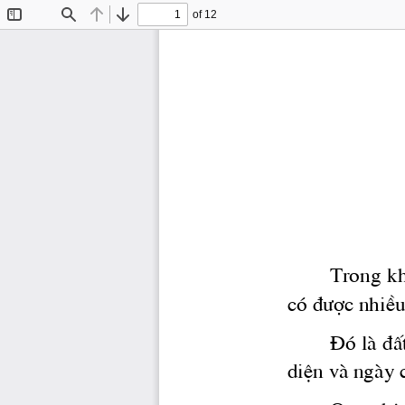
of 12
Toggle
Find
Previous
Next
Sidebar
Trong kh
cã 
®­îc
 nhiÒu
§ã lμ ®Ê
diÖn vμ ngμy c