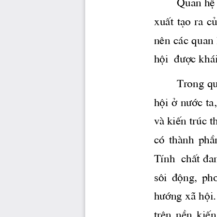
Quan hÖ 
xuÊt t¹o ra c
nªn c ̧c quan 
héi  
®­îc
 kh 
Trong qu 
héi ë 
n­íc
 ta
vμ kiÕn tróc 
t
cã  thμnh  phÇn
TÝnh  chÊt ®an
s«i  ®éng,  pho
h­íng
 x· héi
trªn  nÒn  kiÕn