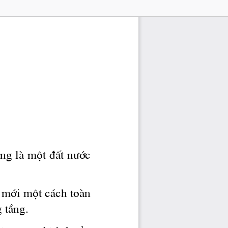
ng lμ mét ®Êt 
n­íc
 míi mét c ̧ch toμn 
g
 tÇng.