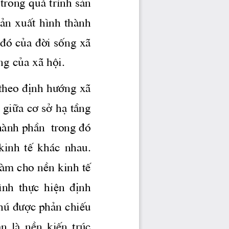
trong qu ̧ tr×nh s¶n 
s¶n xuÊt h×nh thμnh 
 ®ã cña ®êi sèng x· 
ng cña x· héi. 
theo ®Þnh 
h­íng
 x· 
 gi÷a c¬ së h¹ tÇng 
thμnh phÇn  trong ®ã 
kinh  tÕ  kh ̧c  nhau. 
lμm cho nÒn kinh tÕ 
×nh  thùc  hiÖn  ®Þnh 
hó 
®­îc
 ph¶n chiÕu 
an  lμ  nÒn  kiÕn  tróc 