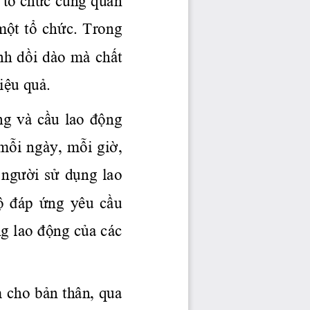
một
tổ
chức.
 Trong 
nh 
dồi
 dào mà 
chất
iệu
quả.
ng
  và 
cầu
  lao 
động
mỗi
 ngày, 
mỗi
giờ,
 
người
sử
dụng
  lao 
ộ
đáp
ứng
  yêu 
cầu
ng
 lao 
động
của
 các 
m cho 
bản
 thân, qua 