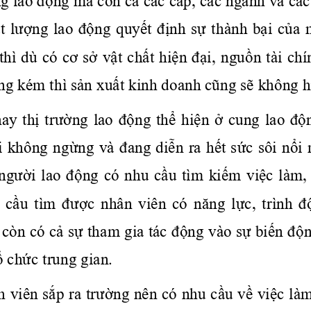
t
lượng
 lao 
động
quyết
định
sự
 thành 
bại
của
 thì dù có 
cơ
sở
vật
chất
hiện
đại,
nguồn
 tài chí
ng
 kém thì 
sản
xuất
 kinh doanh 
cũng
sẽ
 không 
h
nay 
thị
trường
  lao 
động
thể
hiện
ở
  cung  lao 
độ
i
 không 
ngừng
 và 
đang
diễn
 ra 
hết
sức
 sôi 
nổi
người
  lao 
động
  có  nhu 
cầu
  tìm 
kiếm
việc
  làm,
 
cầu
  tìm 
được
  nhân  viên  có 
năng
lực,
  trình 
đ
 còn có 
cả
sự
 tham gia tác 
động
 vào 
sự
biến
độ
ổ
chức
 trung gian. 
h viên 
sắp
 ra 
trường
 nên có nhu 
cầu
về
việc
 là