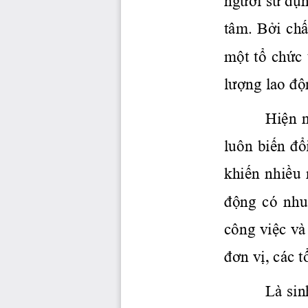
tâm. 
Bởi
chấ
một
tổ
chức
lượng
 lao 
độ
Hiện
  
luôn 
biến
đổ
khiến
nhiều
động
  có  nhu
công 
việc
 và
đơn
vị,
 các 
t
Là sin