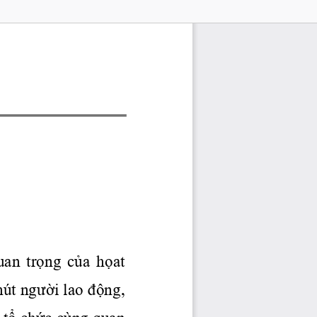
quan 
trọng
của
họat
hút 
người
 lao 
động,
 
tổ
chức
 cùng quan 