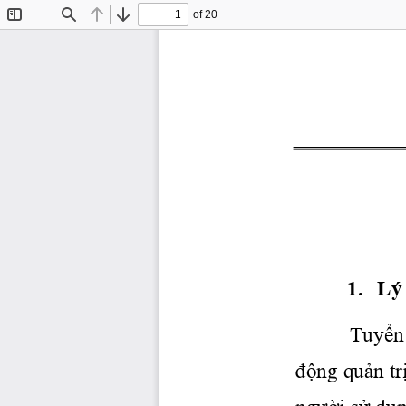
of 20
Toggle
Find
Previous
Next
Sidebar
1.   Lý
Tuyển
động
quản
tr
người
sử
dụ