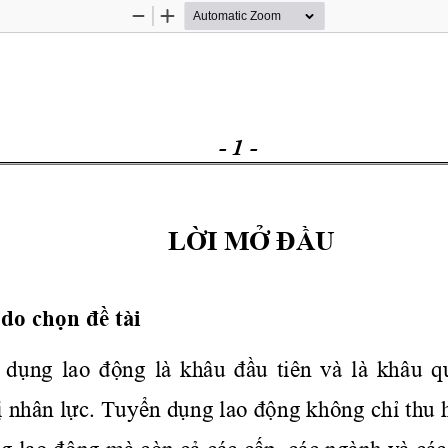
Zoom
Zoom
Out
In
- 1 -
LỜI
MỞ
ĐẦU
 do 
chọn
đề
 tài
dụng
  lao 
động
  là  khâu 
đầu
  tiên  và  là  khâu  
ị
 nhân 
lực.
Tuyển
dụng
 lao 
động
 không 
chỉ
 thu 
ng
 lao 
động
 mà còn 
cả
 các 
cấp,
 các ngành và các