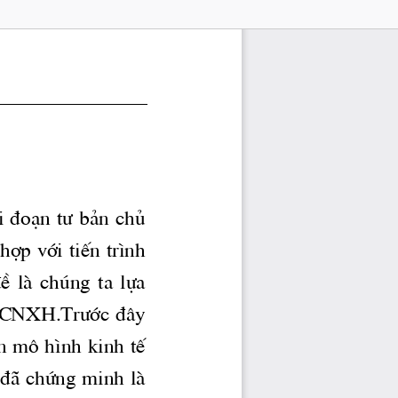
i ®o¹n 
t­
 b¶n chñ 
îp víi tiÕn tr×nh 
®Ò  lμ  chóng  ta  lùa 
CNXH.Tr­íc
 ®©y 
n m« h×nh kinh tÕ 
 ®· chøng minh lμ  