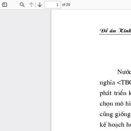
of 20
Toggle
Find
Previous
Next
Sidebar
§Ò  ̧n Kinh 
N­í
nghÜa <TBCN
ph ̧t  triÓn 
chän m« h×
còng gièng
kÕ ho¹ch h