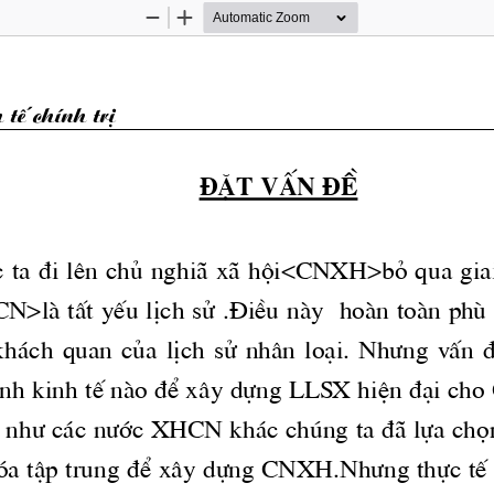
Zoom
Zoom
Out
In
tÕ chÝnh trÞ
®Æt vÊn ®Ò
c
 ta ®i lªn chñ nghi· x· héi<CNXH>bá qua gia
>lμ tÊt yÕu lÞch sö .§iÒu nμy  hoμn toμn phï h
 kh ̧ch  quan  cña  lÞch  sö  nh©n  lo¹i. 
 Nh­ng
  vÊn  
nh kinh tÕ nμo ®Ó x©y dùng LLSX hiÖn ®¹i cho 
 
nh­
 c ̧c 
n­íc
 XHCN kh ̧c chóng ta ®· lùa chä
ãa tËp trung ®Ó x©y dùng 
CNXH.Nh­ng
 thùc tÕ