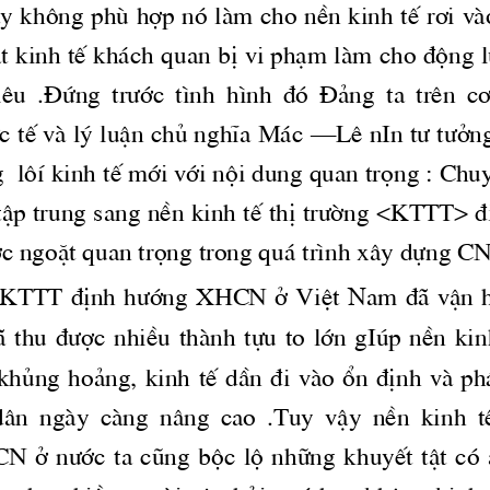
 kh«ng phï hîp nã lμm cho nÒn kinh tÕ r¬i vμo t
Ët kinh tÕ kh ̧ch quan bÞ vi ph¹m lμm cho ®éng lù
tiªu  .§øng 
 tr­íc
  t×nh  h×nh  ®ã  §¶ng  ta  trªn  c¬
c tÕ vμ lý luËn chñ nghÜa M ̧c –Lª nIn 
t­
t­ën
g
  l«Ý kinh tÕ míi víi néi dung quan träng : Chu
Ëp trung sang nÒn kinh tÕ thÞ 
tr­êng
 <KTTT> ®
íc
 ngoÆt quan träng trong qu ̧ tr×nh x©y dùng 
KTTT ®Þnh 
h­íng
 XHCN ë ViÖt 
am ®· vËn 
n
  thu 
 ®­îc
  nhiÒu  thμnh  tùu  to  lín  gIóp  nÒn  kin
 khñng ho¶ng, kinh tÕ dÇn ®i vμo æn ®Þnh vμ ph 
©n  ngμy  cμng  n©ng  cao  .Tuy  vËy  nÒn  kinh  tÕ
CN  ë 
n­íc
  ta  còng  béc  lé  nh÷ng  khuyÕt  tËt  cã 