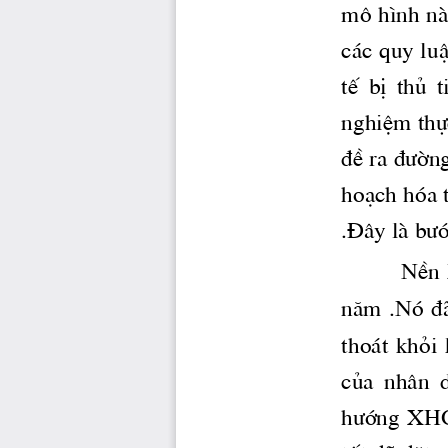
m« h×nh nμy
c ̧c quy lu
tÕ  bÞ  thñ  
nghiÖm thù
®Ò ra 
®­ên
ho¹ch hãa t
.§©y lμ 
b­
NÒn 
n ̈m  .Nã  ®·
tho ̧t khái
cña  nh©n  d
h­íng
  XH