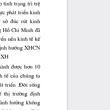
×nh tr¹ng tr× trÖ 
c ph ̧t triÓn kinh 
  së  ®óc  rót  kinh 
g
 Hå ChÝ Minh ®· 
yÓn nÒn kinh tÕ kÕ 
Þnh 
h­íng
 XHCN 
CNXH
hμnh 
®­îc
 h¬n 10 
h  tÕ  cña  chóng  ta 
̧t triÓn .§êi sèng 
  thÞ 
 tr­êng
  ®Þnh 
 ¶nh 
h­ëng
  kh«ng 