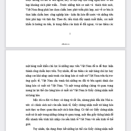
hẹp
khoảng
  cách  phát 
triển...Trước
những
thời
cơ
mới
  và    thách 
thức
mới,
Việt
 Nam 
đang
phải
lựa
chọn
chiến
lược
 phát 
triển
 phù 
hợp,
 mà 
về
cơ
bản
 là 
thực
hiện
chiến
lược
 công 
nghiệp
 hóa - 
hiện
đại
 hóa 
đất
 n
ước
với
những
 tiêu 
thức
 phù 
hợp
với
thời
đại.
 Theo 
đó,
tiến
 trình 
đẩy
mạnh
xuất
khẩu,
 coi 
xuất
khẩu
 là 
hướng
ưu
 tiên, là 
trọng
điểm
của
 kinh 
tế
đối
ngoại,
 và 
tạo
 thêm các 
1
zBook.vn
mặt
 hàng 
xuất
khẩu
chủ
lực
 là 
những
mục
 tiêu 
Việt
 Nam 
đề
 ra 
để
thực
hiện
thành công 
chiến
lược
 trên. Tuy nhiên, 
để
tạo
 thêm các 
mặt
 hàng 
chủ
lực
 hay 
nâng cao 
khả
năng
cạnh
 tranh 
của
 hàng hóa có 
xuất
xứ
Việt
 Nam trên 
thị
trư
-
ờng
quốc
tế,
Việt
  Nam 
cần
  tranh 
thủ
những
ưu
đãi
từ
  bên  ngoài  dành  cho 
hàng  hóa  có 
 xuất
 xứ
 Việt
  Nam.  Và 
 một
  trong 
 những
 chứng
 từ
  quan 
 trọng
mang 
lại
lợi
thế
 cho hàng hóa có 
xuất
xứ
Việt
 Nam là 
Giấy
chứng
nhận
xuất
xứ
 hàng hóa. 
Mặc
 dù ra 
đời
 và 
được
sử
dụng
từ
rất
 lâu, nh
ưng
phải
đến
 khi Nhà n-
ước
  có  chính  sách 
mở
cửa
nền
  kinh 
tế,
Giấy
chứng
nhận
xuất
xứ
  hàng  hóa 
mới
thực
sự
được
 quan tâm 
một
 cách 
thỏa
đáng.
 Có 
thể
 coi 
Giấy
chứng
nhận
xuất
xứ
 là 
một
 trong 
những
chứng
từ
 quan 
trọng,
một
tấm
giấy
 thông hành 
để
đẩy
  nhanh 
tiến
 trình 
hội
nhập
của
nền
 kinh 
tế
Việt
 Nam 
với
nền
  kinh 
tế
thế
giới.
Tuy nhiên, 
tận
dụng
được
hết
những
lợi
thế
của
Giấy
chứng
nhận
xuất