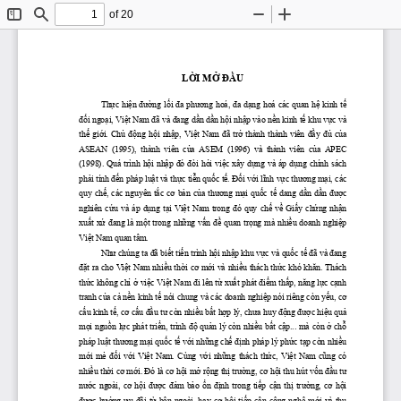
of 20
Toggle
Find
Zoom
Zoom
Sidebar
Out
In
LỜI
MỞ
ĐẦU
Thực
hiện
đường
lối
đa
phương
 hoá, 
đa
dạng
 hoá các quan 
hệ
 kinh 
tế
đối
ngoại,
Việt
 Nam 
đã
 và 
đang
dần
dần
hội
nhập
 vào 
nền
 kinh 
tế
 khu 
vực
 và 
thế
giới.
Chủ
động
hội
nhập,
Việt
  Nam 
đã
trở
  thành  thành  viên 
đầy
đủ
của
ASEAN  (1995),  thành  viên 
 của
  ASEM  (1996)  và  thành  viên 
 của
  APEC 
(1998).  Quá  trình 
hội
nhập
đó
đòi
hỏi
việc
  xây 
dựng
  và  áp 
dụng
  chính  sách 
phải
 tính 
đến
 pháp 
luật
 và 
thực
tiễn
quốc
tế.
Đối
với
lĩnh
vực
thương
mại,
 các 
quy 
chế,
  các  nguyên 
tắc
cơ
bản
của
thương
mại
quốc
tế
  dang 
dần
dần
được
nghiên 
cứu
  và  áp 
dụng
tại
Việt
  Nam  trong 
đó
  quy 
chế
về
Giấy
chứng
nhận
xuất
xứ
đang
 là 
một
 trong 
những
vấn
đề
 quan 
trọng
 mà 
nhiều
 doanh 
nghiệp
Việt
 Nam quan tâm.
Như
 chúng ta 
đã
biết
tiến
 trình 
hội
nhập
 khu 
vực
 và 
quốc
tế
đã
 và 
đang
đặt
 ra cho 
Việt
 Nam 
nhiều
thời
cơ
mới
 và 
nhiều
 thách 
thức
 khó 
khăn.
 Thách 
thức
 không 
chỉ
ở
việc
Việt
 Nam 
đi
 lên 
từ
xuất
 phát 
điểm
thấp,
năng
lực
cạnh
tranh 
của
cả
nền
 kinh 
tế
 nói chung và các doanh 
nghiệp
 nói riêng còn 
yếu,
cơ
cấu
 kinh 
tế,
cơ
cấu
đầu
tư
 còn 
nhiều
bất
hợp
 lý, 
chư
a huy 
động
được
hiệu
quả
mọi
nguồn
lực
 phát 
triển,
 trình 
độ
quản
 lý còn 
nhiều
bất
cập...
 mà còn 
ở
chỗ
pháp 
luật
thương
mại
quốc
tế
với
những
chế
định
 pháp lý 
phức
tạp
 còn 
nhiều
mới
mẻ
đối
với
Việt
  Nam.  Cùng 
với
những
  thách 
thức,
Việt
  Nam 
cũng
  có 
nhiều
thời
cơ
mới.
Đó
 là 
cơ
hội
mở
rộng
thị
 tr
ường,
cơ
hội
 thu hút 
vốn
đầu
tư
nước
  ngoài, 
cơ
hội
được
đảm
bảo
ổn
định
  trong 
tiếp
cận
thị
trường,
cơ
hội
được
  h
ưởng
ư
u 
đãi
từ
  bên  ngoài,  hay 
cơ
hội
tiếp
cận
  công 
nghệ
mới
  và  thu 