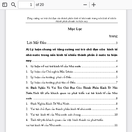
of 20
Toggle
Find
Zoom
Zoom
Sidebar
Out
In
T ̈ng 
c­êng
 vai trß chñ ®¹o cña thμnh phÇn kinh tÕ nhμ 
n­íc
 trong nÒn kinh tÕ nhiÒu 
thμnh phÇn ë 
n­íc
 ta hiÖn nay
Môc Lôc
trang
 Lêi Më §Çu
 ..................................................................................................3
A) Lý luËn chung vÒ t ̈ng 
c­êng
 vai trß chñ ®¹o cña  kinh tÕ 
nhμ 
n­íc
 trong nÒn kinh tÕ nhiÒu thμnh phÇn ë 
n­íc
 ta hiÖn 
nay
 .......................................................................................................................4
I.    Lý luËn vÒ vai trß kinh tÕ cña Nhμ 
n­íc
 .................................................4
1.    Lý luËn cña Chñ nghÜa M ̧c Lªnin ............................................................4
2.    Lý luËn cña 
tr­êng
  ph ̧i cæ ®iÓn ...............................................................5
3.    Lý luËn cña 
tr­êng
 ph ̧i t©n cæ ®iÓn. ........................................................7
II.
  §Þnh  NghÜa  Vμ  Vai  Trß  Chñ  §¹o  Cña  Thμnh  PhÇn  Kinh  TÕ  Nhμ 
.TÝnh  tÊt  yÕu  kh ̧ch  quan  vμ  ph ̧t  triÓn  vai  trß  kinh  tÕ  cña  Nhμ 
N­íc
n­íc
  .....................................................................................................................8
1.    §Þnh NghÜa Kinh TÕ Nhμ 
N­íc
 .................................................................8
2.    Vai trß chñ ®¹o cña thμnh phÇn kinh tÕ nhμ 
n­íc
 ..................................9
3.    Vai trß  kinh tÕ cña Nhμ 
n­íc
 nãi chung................................................10
4.    TÝnh tÊt yÕu kh ̧ch quan cña viÖc h×nh thμnh vμ ph ̧t triÓn 
vai trß kinh tÕ cña Nhμ 
n­íc
...........................................................................11