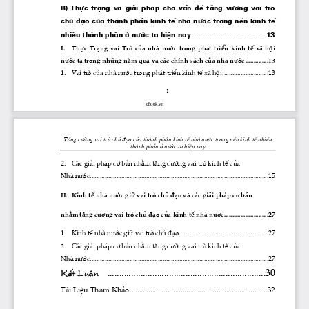
B) Thùc  tr¹ng  vμ  gi¶i  ph ̧p  cho  vÊn  ®Ò  t ̈ng 
v­êng
  vai  trß 
chñ ®¹o cña thμnh phÇn kinh tÕ nhμ 
n­íc
 trong nÒn kinh tÕ 
nhiÒu thμnh phÇn ë 
n­íc
 ta hiÖn nay ..................................13
I.    Thùc  Tr¹ng  vai  Trß  cña  nhμ 
n­íc
  trong  ph ̧t  triÓn  kinh  tÕ  x·  héi 
n­íc
 ta trong nh÷ng n ̈m qua vμ c ̧c chÝnh s ̧ch cña nhμ 
n­íc
 ..............13
1.    Vai trß cña nhμ 
n­íc
 trong ph ̧t triÓn kinh tÕ x· héi............................13
1
zBook.vn
T ̈ng 
c­êng
 vai trß chñ ®¹o cña thμnh phÇn kinh tÕ nhμ 
n­íc
 trong nÒn kinh tÕ nhiÒu 
thμnh phÇn ë 
n­íc
 ta hiÖn nay
2.    C ̧c gi¶i ph ̧p c¬ b¶n nh»m t ̈ng 
c­êng
 vai trß kinh tÕ cña 
Nhμ 
n­íc
............................................................................................................15
II.  Kinh tÕ nhμ 
n­íc
 gi÷ vai trß chñ ®¹o vμ c ̧c gi¶i ph ̧p c¬ b¶n 
nh»m t ̈ng 
c­êng
 vai trß chñ ®¹o cña kinh tÕ nhμ 
n­íc
...........................27
1.    Kinh tÕ nhμ 
n­íc
 gi÷ vai trß chñ ®¹o......................................................27
    C ̧c gi¶i ph ̧p c¬ b¶n nh»m t ̈ng 
c­êng
 vai trß kinh tÕ cña 
2.
Nhμ 
n­íc
............................................................................................................27
    ...................................................................30
KÕt LuËn
Tμi LiÖu Tham Kh¶o.........................................................................32