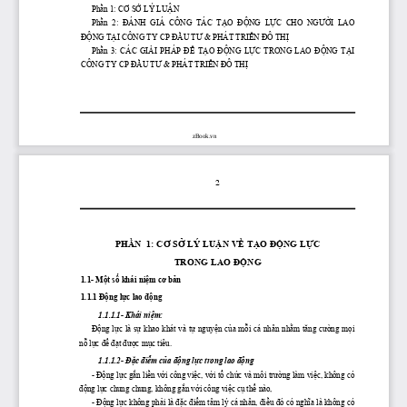
Phần
 1: 
CƠ
SỞ
 LÝ 
LUẬN
Phần
  2: 
 ĐÁNH
  GIÁ  CÔNG  TÁC 
 TẠO
 ĐỘNG
 LỰC
  CHO 
 NGƯỜI
  LAO 
ĐỘNG
TẠI
 CÔNG TY CP 
ĐẦU
TƯ
 & PHÁT 
TRIỂN
ĐÔ
THỊ
Phần
  3:  CÁC 
 GIẢI
  PHÁP 
 ĐỂ
 TẠO
 ĐỘNG
 LỰC
  TRONG  LAO 
 ĐỘNG
 TẠI
CÔNG TY CP 
ĐẦU
TƯ
 & PHÁT 
TRIỂN
ĐÔ
THỊ
zBook.vn
2
PHẦN
  1: 
CƠ
SỞ
 LÝ 
LUẬN
VỀ
TẠO
ĐỘNG
LỰC
TRONG LAO 
ĐỘNG
1.1- 
Một
số
 khái 
niệm
cơ
bản
1.1.1 
Động
lực
 lao 
động
1.1.1.1- Khái 
niệm:
Động
lực
  là 
sự
  khao  khát và 
tự
nguyện
của
mỗi
 cá nhân 
nhằm
tăng
cường
mọi
nỗ
lực
để
đạt
được
mục
 tiêu.
1.1.1.2- 
Đặc
điểm
của
động
lực
 trong lao 
động
- 
Động
lực
gắn
liền
với
 công 
việc,
với
tổ
chức
 và môi 
trường
 làm 
việc,
 không có 
động
lực
 chung chung, không 
gắn
với
 công 
việc
cụ
thể
 nào,
- 
Động
lực
 không 
phải
 là 
đặc
điểm
 tâm lý cá nhân, 
điều
đó
 có 
nghĩa
 là không có 