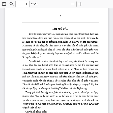
of 20
Toggle
Find
Zoom
Zoom
Sidebar
Out
In
1
LỜI
MỞ
ĐẦU
Trên 
thị
trường
 ngày nay, các doanh 
nghiệp
đang
đứng
trước
 thách 
thức
phải
tăng
cường
tối
đa
hiệu
quả
 cung 
cấp
 các 
sản
phẩm
dịch
vụ
của
 mình. 
Điều
 này 
đòi
hỏi
phải
  có 
sự
  quan  tâm 
tới
chất
lượng
sản
phẩm
  và 
dịch
vụ,
tới
  các 
phương
thức
Marketing  và  bán  hàng 
 tốt
 cũng
 như
  các  quy  trình 
 nội
 bộ
 hiệu
 quả.
  Các  doanh 
nghiệp
 hàng 
đầu
thường
cố
gắng
để
tạo
sự
 cân 
bằng
giữa
 tính 
chất
nhất
 quán và 
sự
sáng 
tạo.
Để
đạt
được
mục
 tiêu này, 
họ
dựa
 vào 
một
số
 tài 
sản
lớn
nhất
của
 mình 
đó
là 
“nguồn
 nhân 
lực”.
Quản
 lý nhân 
sự
 dù 
ở
tầm
vĩ
 mô hay vi mô trong 
nền
 kinh 
tế
thị
trường,
vừa
là 
một
 khoa 
học
vừa
 là 
một
nghệ
thuật
 và có 
ảnh
hưởng
rất
lớn
đến
 quá trình phát 
triển
đất
nước
 nói chung và các doanh 
nghiệp
 nói riêng. 
Muốn
sử
dụng
 có 
hiệu
quả
con 
người
 trong 
sản
xuất
 lao 
động
điều
 quan 
trọng
 và có ý 
nghĩa
quyết
định,
 là 
phải
phát huy 
sức
mạnh
 con 
người
 khai thác 
khả
năng
năng
lực
tiềm
ẩn
 và 
sở
trường
của
con 
người.
Muốn
vậy
đòi
hỏi
phải
 có các chính sách 
đúng
đắn
về
quản
 lý nhân 
sự
“làm 
thế
 nào 
để
khuyến
 khích 
người
 lao 
động
 làm 
việc
hăng
 say, sáng 
tạo?
 Hay làm 
thế
 nào 
tạo
động
lực
 cho 
người
 lao 
động?”
đó
 là 
cả
một
vấn
đề
phức
tạp.
Trong  quá  trình 
 học
 tập
  và  nghiên 
 cứu
  môn 
 học
 quản
 trị
  nhân 
 lực,
  áp 
 dụng
phương
 pháp 
“học
đi
đôi
với
 hành”, 
để
 có 
thể
hiểu
 rõ 
về
 vai trò công tác 
tạo
động
lực
  cho 
 người
  lao 
 động
  trong 
 hoạt
 động
 quản
 trị
  em 
 đã
 quyết
 định
 chọn
 đề
  tài: 
“Thực
trạng
 và 
giải
 pháp 
tạo
động
lực
 cho 
người
 lao 
động
 tai Công ty CP 
đầu
tư
và phát 
triển
đô
thị”
 .
Chuyên 
đề
gồm
 3 
phần: