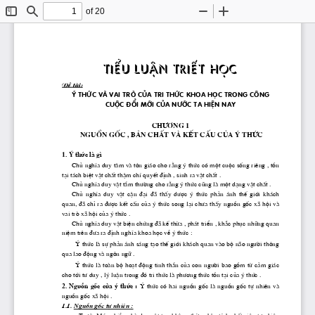
of 20
Toggle
Find
Zoom
Zoom
Sidebar
Out
In
TiÓu luËn triÕt häc
§Ò tμi: 
ý thøc vμ vai trß cña tri thøc khoa häc trong c«ng 
cuéc ®æi míi cña 
n­íc
 ta hiÖn nay
Ch­¬ng
 1
 Nguån gèc , b¶n chÊt vμ kÕt cÊu cña ý thøc 
1. 
ý 
thøc lμ g× 
    Chñ nghÜa duy t©m vμ t«n gi ̧o cho r»ng ý thøc cã mét cuéc sèng riªng , tån 
t¹i t ̧ch biÖt vËt chÊt thËm chÝ quyÕt ®Þnh , sinh ra vËt chÊt .
      Chñ nghÜa duy vËt tÇm 
th­êng
 cho r»ng ý thøc còng lμ mét d¹ng vËt chÊt .
      Chñ  nghÜa  duy  vËt  cËn  ®¹i  ®·  thÊy 
 d­îc
  ý  thøc  ph¶n   ̧nh  thÕ  giíi  kh ̧ch 
quan, ®· chØ ra 
®­îc
 kÕt cÊu cña ý thøc song l¹i 
ch­a
 thÊy nguån gèc x· héi vμ 
vai trß x· héi cña ý thøc .
      Chñ nghÜa duy vËt biÖn chøng ®· kÕ thõa , ph ̧t triÓn , kh¾c phôc nh÷ng quan 
niÖm trªn 
®­a
 ra ®Þnh nghÜa khoa häc vÒ ý thøc :
thøc lμ sù ph¶n  ̧nh s ̧ng t¹o thÕ giíi kh ̧ch quan vμo bé n·o 
ng­êi
 th«ng 
ý 
qua lao ®éng vμ ng«n ng÷ .
thøc lμ toμn bé ho¹t ®éng tinh thÇn cña con 
ng­êi
 bao gåm tõ c¶m gi ̧c 
ý 
cho tíi 
t­
 duy , lý luËn trong ®ã tri thøc lμ 
ph­¬ng
 thøc tån t¹i cña ý thøc .
2. 
Nguån gèc cña ý thøc :
 thøc  cã  hai nguån gèc lμ nguån  gèc  tù nhiªn vμ 
ý
nguån gèc x· héi .
1.1. Nguån gèc tù nhiªn :