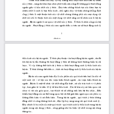
Tr­íc
 M ̧c nhiÒu nhμ duy vËt tuy kh«ng thõa nhËn tÝnh chÊt siªu tù nhiªn 
cña ý thøc , song do khoa häc 
ch­a
 ph ̧t triÓn nªn còng ®· kh«ng gi¶i thÝch ®óng 
nguån  gèc  vμ  b¶n  chÊt  cña  ý  thøc  .  Dùa  trªn  nh÷ng  thμnh  tùu  cña  khoa  häc  tù 
nhiªn nhÊt lμ sinh lý häc thÇn kinh , chñ nghÜa duy vËt biÖn chøng kh¼ng ®Þnh 
r»ng ý thøc lμ mét thuéc tÝnh cña vËt chÊt 
nh­ng
 kh«ng ph¶i cña mäi d¹ng vËt 
chÊt  mμ  chØ  lμ  thuéc  tÝnh  cña  mét  d¹ng  vËt  chÊt  sèng  cã  tæ  chøc  cao  lμ  bé  ãc 
ng­êi
 . Bé ãc 
ng­êi
 lμ c¬ quan vËt chÊt cña ý thøc . 
thøc lμ chøc n ̈ng cña bé 
ý 
ãc 
ng­êi
 . Ho¹t ®éng ý thøc cña con 
ng­êi
 diÔn ra trªn c¬ së ho¹t ®éng sinh lý 
1
zBook.vn
thÇn kinh cña bé ãc 
ng­êi
 . 
 thøc phô thuéc vμo ho¹t ®éng bé ãc 
ng­êi
 , do ®ã 
ý
khi bé ãc bÞ tæn 
th­¬ng
 th× ho¹t ®éng ý thøc sÏ kh«ng b×nh 
th­êng
 hoÆc bÞ rèi 
lo¹n . V× vËy kh«ng thÓ t ̧ch rêi ý thøc ra khái ho¹t ®éng sinh lý thÇn kinh cña 
bé ãc . 
 thøc kh«ng thÓ diÔn ra , t ̧ch rêi ho¹t ®éng sinh lý thÇn kinh cña bé ãc 
ý
ng­êi
 .
          Bé ãc cña con 
ng­êi
 hiÖn ®¹i lμ s¶n phÈm cña qu ̧ tr×nh tiÕn ho ̧ l©u dμi vÒ 
mÆt  sinh  vËt  -  x·  héi  sau  khi 
v­în
  biÕn  thμnh 
ng­êi
  ,  ãc 
v­în
  biÕn  thμnh  ãc 
ng­êi
 . Bé ãc lμ mét tæ chøc vËt chÊt sèng ®Æc biÖt , cã cÊu tróc tinh vi vμ phøc 
t¹p , bao gåm tõ 14 dÕn 15 tû tÕ bμo thÇn kinh . C ̧c tÕ bμo nμy cã liªn quan víi 
nhau  vμ  víi  c ̧c  gi ̧c  quan  ,  t¹o  thμnh  v«  sè  nh÷ng  mèi  liªn  hÖ  thu  nhËn  ,  ®iÒu 
khiÓn ho¹t ®éng cña c¬ thÓ trong quan hÖ víi thÕ giíi bªn ngoμi qua c ̧c ph¶n x¹ 
kh«ng  ®iÒu  kiÖn  vμ  cã  ®iÒu  kiÖn  .  Trong  bé  ãc 
ng­êi
  ,  qu ̧  tr×nh  ý  thøc  kh«ng 
®ång nhÊt vμ còng kh«ng t ̧ch rêi , ®éc lËp hay song song víi qu ̧ tr×nh sinh lý . 
§©y chÝnh lμ hai mÆt cña mét qu ̧ tr×nh - qu ̧ tr×nh sinh lý thÇn kinh trong bé ãc 
ng­êi
 mang néi dung ý thøc , còng gièng 
nh­
 tÝn hiÖu vËt chÊt mang néi dung 
th«ng tin .